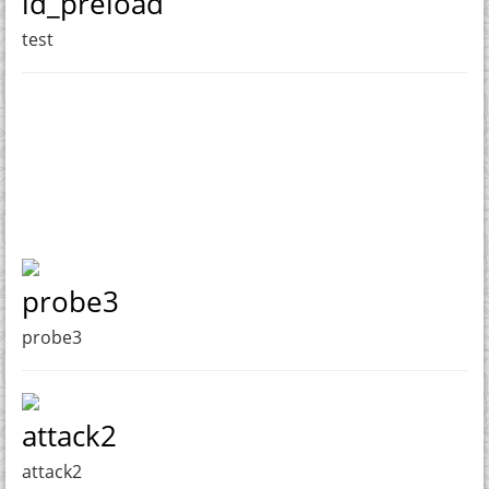
ld_preload
test
probe3
probe3
attack2
attack2