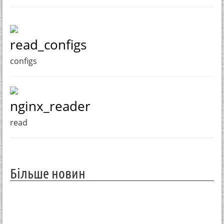
read_configs
configs
nginx_reader
read
Більше новин