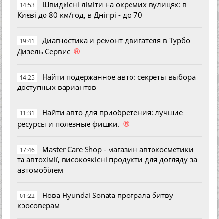
Швидкісні ліміти на окремих вулицях: в
14:53
Києві до 80 км/год, в Дніпрі - до 70
Диагностика и ремонт двигателя в Турбо
19:41
®
Дизель Сервис
Найти подержанное авто: секреты выбора
14:25
доступных вариантов
Найти авто для приобретения: лучшие
11:31
®
ресурсы и полезные фишки.
Master Care Shop - магазин автокосметики
17:46
та автохімії, високоякісні продукти для догляду за
автомобілем
Нова Hyundai Sonata програла битву
01:22
кросоверам