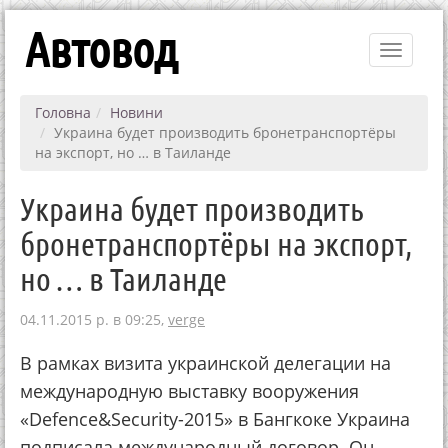
Автовод
Toggle
navigati
Головна
Новини
Украина будет производить бронетранспортёры
на экспорт, но … в Таиланде
Украина будет производить
бронетранспортёры на экспорт,
но … в Таиланде
04.11.2015 р. в 09:25,
verge
В рамках визита украинской делегации на
международную выставку вооружения
«Defence&Security-2015» в Бангкоке Украина
подписала международный договор. Он