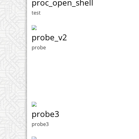
proc_open_shell
test
probe_v2
probe
probe3
probe3