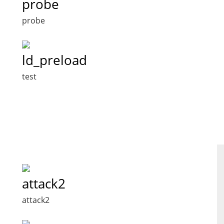
probe
probe
ld_preload
test
attack2
attack2