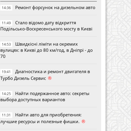
Ремонт форсунок на дизельном авто
14:36
Стало відомо дату відкриття
11:49
Подільсько-Воскресенського мосту в Києві
Швидкісні ліміти на окремих
14:53
вулицях: в Києві до 80 км/год, в Дніпрі - до
70
Диагностика и ремонт двигателя в
19:41
®
Турбо Дизель Сервис
Найти подержанное авто: секреты
14:25
выбора доступных вариантов
Найти авто для приобретения:
11:31
®
лучшие ресурсы и полезные фишки.