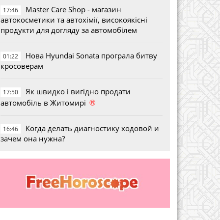
Master Care Shop - магазин
17:46
автокосметики та автохімії, високоякісні
продукти для догляду за автомобілем
Нова Hyundai Sonata програла битву
01:22
кросоверам
Як швидко і вигідно продати
17:50
®
автомобіль в Житомирі
Когда делать диагностику ходовой и
16:46
зачем она нужна?