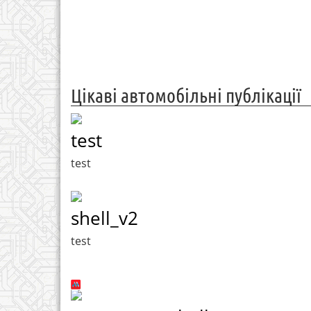
Цікаві автомобільні публікації
test
test
shell_v2
test