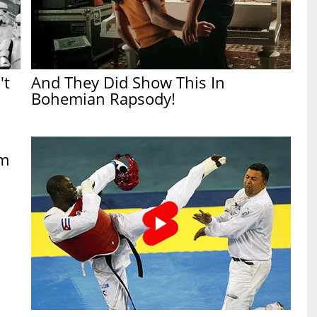
't
And They Did Show This In
Bohemian Rapsody!
am