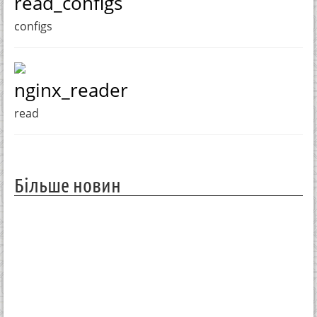
read_configs
configs
nginx_reader
read
Більше новин