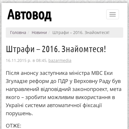
Автовод
Toggle
navigati
Головна
Новини
Штрафи – 2016. Знайомтеся!
Штрафи – 2016. Знайомтеся!
16.11.2015 р. в 08:45,
bazarmedia
Після анонсу заступника міністра МВС Еки
Згуладзе реформ до ПДР у Верховну Раду був
направлений відповідний законопроект, мета
якого – зробити можливим використання в
Україні системи автоматичної фіксації
порушень.
ОТЖЕ: