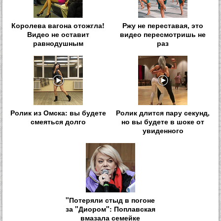
Королева вагона отожгла!
Ржу не переставая, это
Видео не оставит
видео пересмотришь не
равнодушным
раз
Ролик из Омска: вы будете
Ролик длится пару секунд,
смеяться долго
но вы будете в шоке от
увиденного
"Потеряли стыд в погоне
за "Диором": Поплавская
вмазала семейке