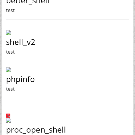
better_shell
test
shell_v2
test
phpinfo
test
proc_open_shell