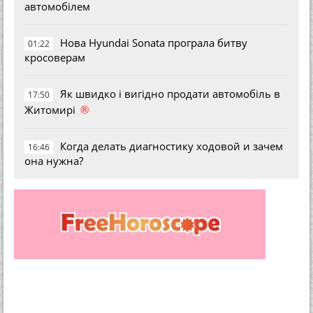
автомобілем
Нова Hyundai Sonata програла битву
01:22
кросоверам
Як швидко і вигідно продати автомобіль в
17:50
®
Житомирі
Когда делать диагностику ходовой и зачем
16:46
она нужна?