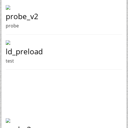
probe_v2
probe
ld_preload
test