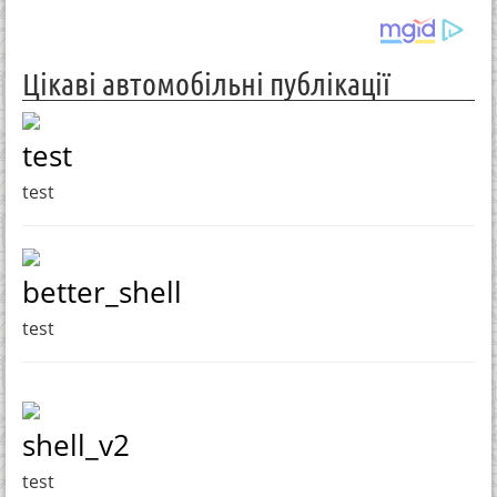
Цікаві автомобільні публікації
test
test
better_shell
test
shell_v2
test