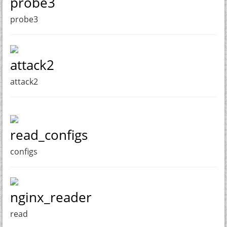
probe3
probe3
attack2
attack2
read_configs
configs
nginx_reader
read