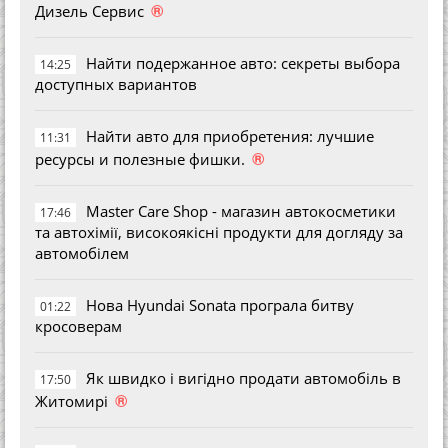
®
Дизель Сервис
Найти подержанное авто: секреты выбора
14:25
доступных вариантов
Найти авто для приобретения: лучшие
11:31
®
ресурсы и полезные фишки.
Master Care Shop - магазин автокосметики
17:46
та автохімії, високоякісні продукти для догляду за
автомобілем
Нова Hyundai Sonata програла битву
01:22
кросоверам
Як швидко і вигідно продати автомобіль в
17:50
®
Житомирі