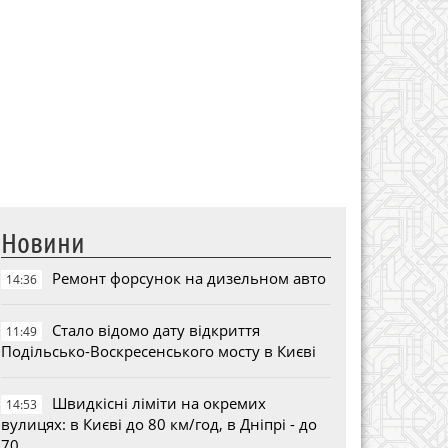
Новини
Ремонт форсунок на дизельном авто
14:36
Стало відомо дату відкриття
11:49
Подільсько-Воскресенського мосту в Києві
Швидкісні ліміти на окремих
14:53
вулицях: в Києві до 80 км/год, в Дніпрі - до
70