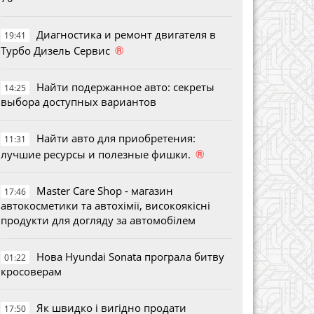
Диагностика и ремонт двигателя в
19:41
®
Турбо Дизель Сервис
Найти подержанное авто: секреты
14:25
выбора доступных вариантов
Найти авто для приобретения:
11:31
®
лучшие ресурсы и полезные фишки.
Master Care Shop - магазин
17:46
автокосметики та автохімії, високоякісні
продукти для догляду за автомобілем
Нова Hyundai Sonata програла битву
01:22
кросоверам
Як швидко і вигідно продати
17:50