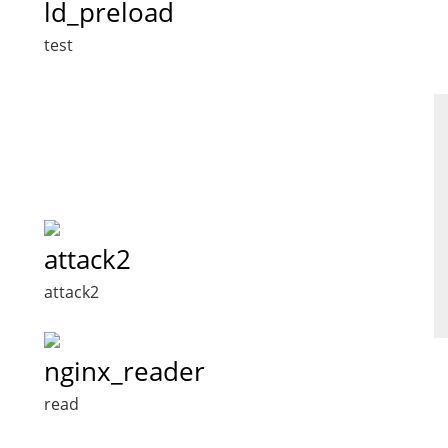
ld_preload
test
attack2
attack2
nginx_reader
read