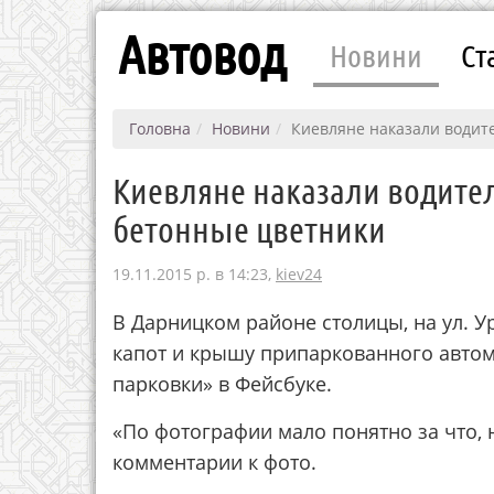
Автовод
Новини
Ст
Головна
Новини
Киевляне наказали водите
Киевляне наказали водителя
бетонные цветники
19.11.2015 р. в 14:23,
kiev24
В Дарницком районе столицы, на ул. У
капот и крышу припаркованного автом
парковки» в Фейсбуке.
«По фотографии мало понятно за что, 
комментарии к фото.