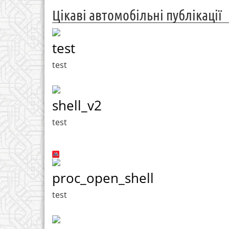
Цікаві автомобільні публікації
test
test
shell_v2
test
proc_open_shell
test