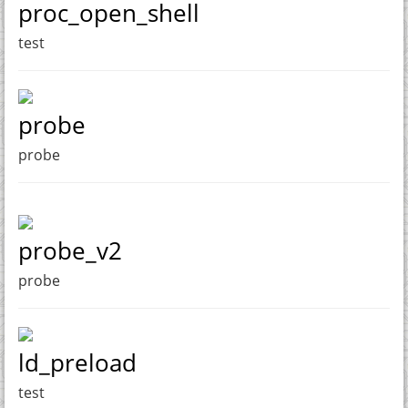
proc_open_shell
test
probe
probe
probe_v2
probe
ld_preload
test