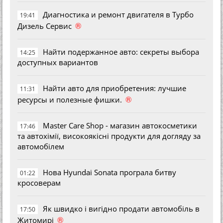
Диагностика и ремонт двигателя в Турбо
19:41
®
Дизель Сервис
Найти подержанное авто: секреты выбора
14:25
доступных вариантов
Найти авто для приобретения: лучшие
11:31
®
ресурсы и полезные фишки.
Master Care Shop - магазин автокосметики
17:46
та автохімії, високоякісні продукти для догляду за
автомобілем
Нова Hyundai Sonata програла битву
01:22
кросоверам
Як швидко і вигідно продати автомобіль в
17:50
®
Житомирі