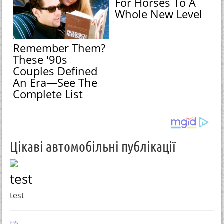
For Horses To A
Whole New Level
Remember Them?
These '90s
Couples Defined
An Era—See The
Complete List
Цікаві автомобільні публікації
test
test