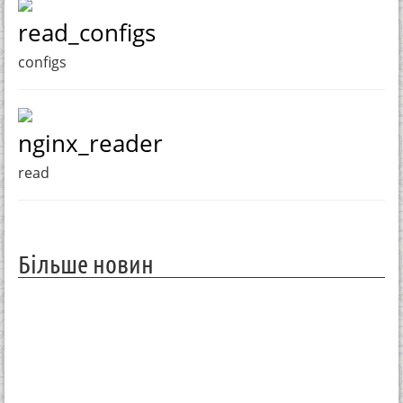
read_configs
configs
nginx_reader
read
Більше новин