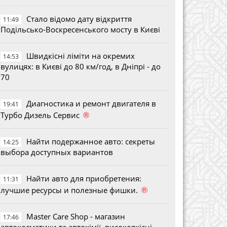
Стало відомо дату відкриття
11:49
Подільсько-Воскресенського мосту в Києві
Швидкісні ліміти на окремих
14:53
вулицях: в Києві до 80 км/год, в Дніпрі - до
70
Диагностика и ремонт двигателя в
19:41
®
Турбо Дизель Сервис
Найти подержанное авто: секреты
14:25
выбора доступных вариантов
Найти авто для приобретения:
11:31
®
лучшие ресурсы и полезные фишки.
Master Care Shop - магазин
17:46
автокосметики та автохімії, високоякісні