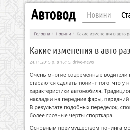
Автовод
Новини
Ст
Головна
Новини
Какие изменения в авто р
Какие изменения в авто ра
24.11.2015 р. в 16:15,
drive-news
Очень многие современные водители 
стараются сделать тюнинг того, что у 
характеристики автомобиля. Традицио
накладки на передние фары, передний 
В результате подобных переделок, сп
более грозные черты спорткара.
Основным преимуществом тюнинга можн