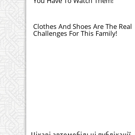
You Have To Watch Them!
Clothes And Shoes Are The Real
Challenges For This Family!
Цікаві автомобільні публікації