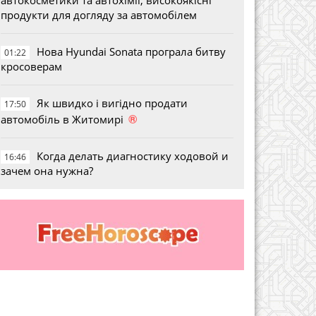
продукти для догляду за автомобілем
Нова Hyundai Sonata програла битву
01:22
кросоверам
Як швидко і вигідно продати
17:50
®
автомобіль в Житомирі
Когда делать диагностику ходовой и
16:46
зачем она нужна?