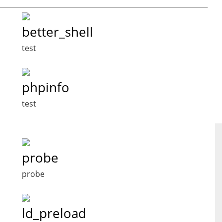
better_shell
test
phpinfo
test
probe
probe
ld_preload