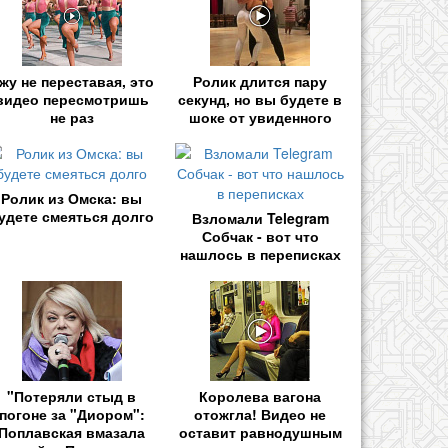
жу не переставая, это
Ролик длится пару
видео пересмотришь
секунд, но вы будете в
не раз
шоке от увиденного
Ролик из Омска: вы
удете смеяться долго
Взломали Telegram
Собчак - вот что
нашлось в переписках
"Потеряли стыд в
Королева вагона
погоне за "Диором":
отожгла! Видео не
Поплавская вмазала
оставит равнодушным