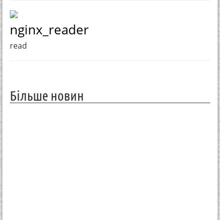
nginx_reader
read
Більше новин