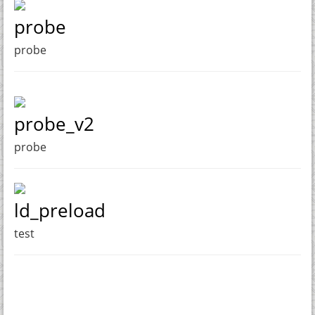
probe
probe
probe_v2
probe
ld_preload
test