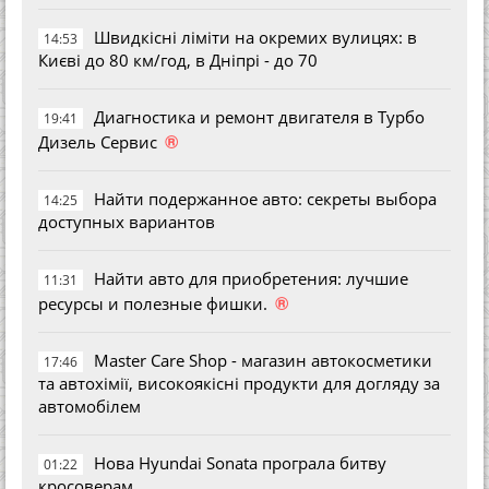
Швидкісні ліміти на окремих вулицях: в
14:53
Києві до 80 км/год, в Дніпрі - до 70
Диагностика и ремонт двигателя в Турбо
19:41
®
Дизель Сервис
Найти подержанное авто: секреты выбора
14:25
доступных вариантов
Найти авто для приобретения: лучшие
11:31
®
ресурсы и полезные фишки.
Master Care Shop - магазин автокосметики
17:46
та автохімії, високоякісні продукти для догляду за
автомобілем
Нова Hyundai Sonata програла битву
01:22
кросоверам