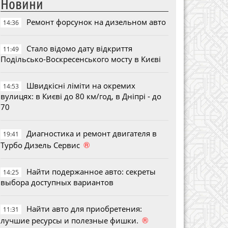
Новини
Ремонт форсунок на дизельном авто
14:36
Стало відомо дату відкриття
11:49
Подільсько-Воскресенського мосту в Києві
Швидкісні ліміти на окремих
14:53
вулицях: в Києві до 80 км/год, в Дніпрі - до
70
Диагностика и ремонт двигателя в
19:41
®
Турбо Дизель Сервис
Найти подержанное авто: секреты
14:25
выбора доступных вариантов
Найти авто для приобретения:
11:31
®
лучшие ресурсы и полезные фишки.