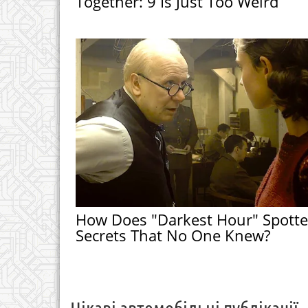
Together: 9 Is Just Too Weird
How Does "Darkest Hour" Spott
Secrets That No One Knew?