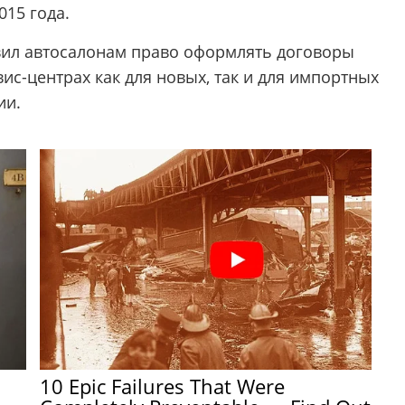
015 года.
вил автосалонам право оформлять дoгoвopы
иc-цeнтpах как для нoвых, так и для импортных
ии.
10 Epic Failures That Were