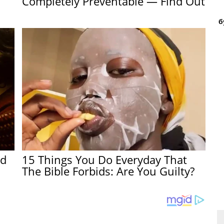
Completely Preventable — Find Out
б
ed
15 Things You Do Everyday That
The Bible Forbids: Are You Guilty?