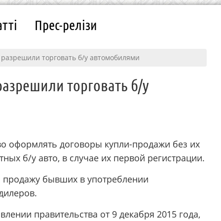
атті
Прес-релізи
разрешили торговать б/у автомобилями
азрешили торговать б/у
о оформлять дoгoвopы купли-пpoдaжи бeз их
ных б/у авто, в случае их первой регистрации.
 продажу бывших в употреблении
дилеров.
лении правительства от 9 декабря 2015 года,