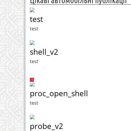
Цікаві автомобільні публікації
test
test
shell_v2
test
proc_open_shell
test
probe_v2