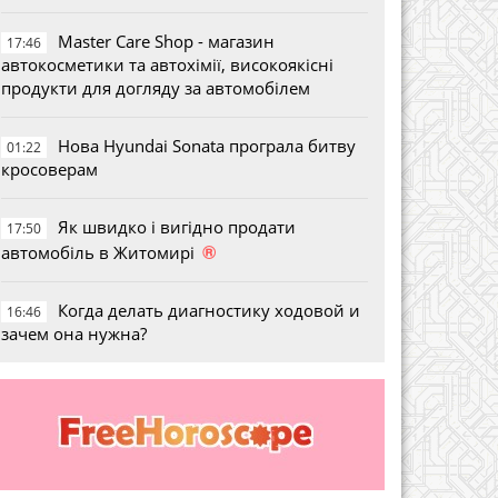
Master Care Shop - магазин
17:46
автокосметики та автохімії, високоякісні
продукти для догляду за автомобілем
Нова Hyundai Sonata програла битву
01:22
кросоверам
Як швидко і вигідно продати
17:50
®
автомобіль в Житомирі
Когда делать диагностику ходовой и
16:46
зачем она нужна?