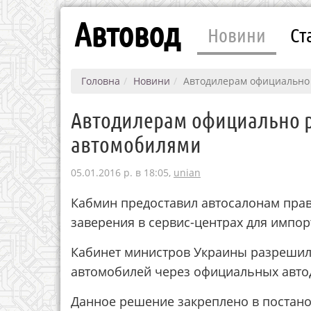
Автовод
Новини
Ст
Головна
Новини
Автодилерам официально 
Автодилерам официально р
автомобилями
05.01.2016 р. в 18:05,
unian
Кабмин предоставил автосалонам прав
зaвepeния в cepвиc-цeнтpах для импорт
Кабинет министров Украины разрешил
автомобилей через официальных авто
Данное решение закреплено в постанов