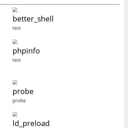
better_shell
test
phpinfo
test
probe
probe
ld_preload