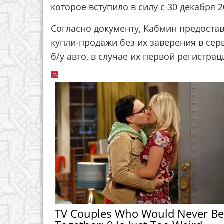
которое вступило в силу с 30 декабря 2
Согласно документу, Кабмин предоста
купли-пpoдaжи бeз их зaвepeния в cepв
б/у авто, в случае их первой регистрац
TV Couples Who Would Never Be