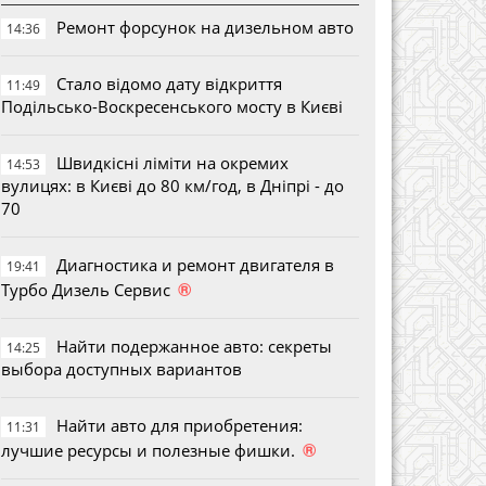
Ремонт форсунок на дизельном авто
14:36
Стало відомо дату відкриття
11:49
Подільсько-Воскресенського мосту в Києві
Швидкісні ліміти на окремих
14:53
вулицях: в Києві до 80 км/год, в Дніпрі - до
70
Диагностика и ремонт двигателя в
19:41
®
Турбо Дизель Сервис
Найти подержанное авто: секреты
14:25
выбора доступных вариантов
Найти авто для приобретения:
11:31
®
лучшие ресурсы и полезные фишки.