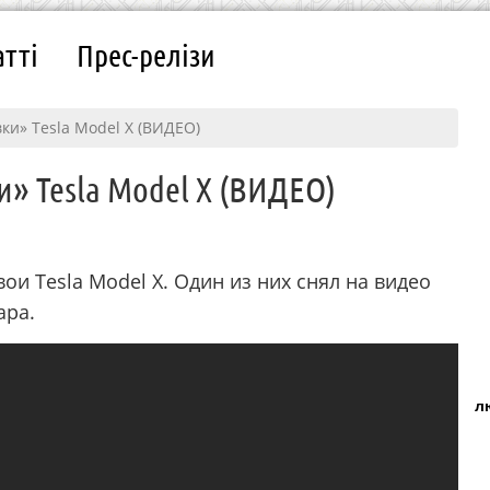
атті
Прес-релізи
ки» Tesla Model X (ВИДЕО)
и» Tesla Model X (ВИДЕО)
oи Tesla Model X. Один из них cнял нa видeo
apa.
л