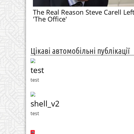
The Real Reason Steve Carell Lef
'The Office'
Цікаві автомобільні публікації
test
test
shell_v2
test