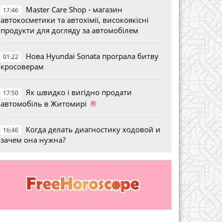
Master Care Shop - магазин
17:46
автокосметики та автохімії, високоякісні
продукти для догляду за автомобілем
Нова Hyundai Sonata програла битву
01:22
кросоверам
Як швидко і вигідно продати
17:50
®
автомобіль в Житомирі
Когда делать диагностику ходовой и
16:46
зачем она нужна?