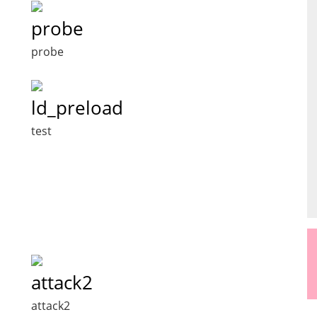
probe
probe
ld_preload
test
attack2
attack2