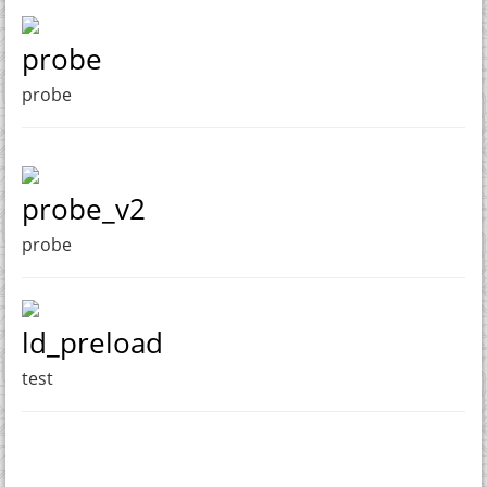
probe
probe
probe_v2
probe
ld_preload
test