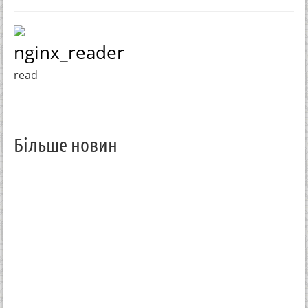
nginx_reader
read
Більше новин