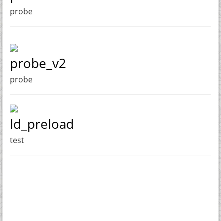
probe
probe_v2
probe
ld_preload
test