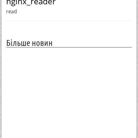
nginx_reader
read
Більше новин