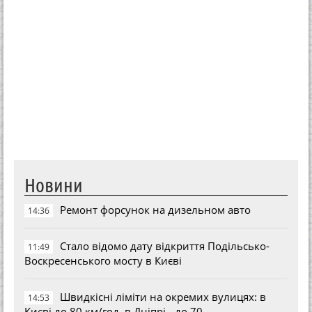
Новини
Ремонт форсунок на дизельном авто
14:36
Стало відомо дату відкриття Подільсько-
11:49
Воскресенського мосту в Києві
Швидкісні ліміти на окремих вулицях: в
14:53
Києві до 80 км/год, в Дніпрі - до 70