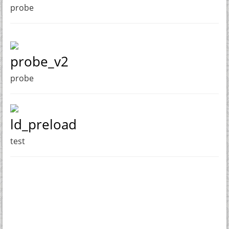
probe
probe_v2
probe
ld_preload
test