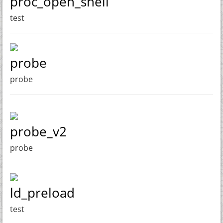
proc_open_shell
test
probe
probe
probe_v2
probe
ld_preload
test