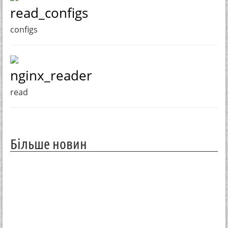
read_configs
configs
nginx_reader
read
Більше новин