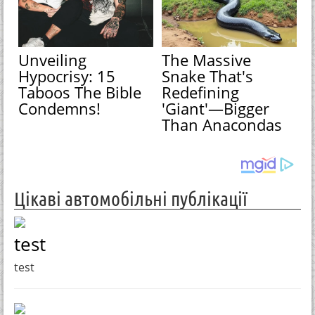
Unveiling
The Massive
Hypocrisy: 15
Snake That's
Taboos The Bible
Redefining
Condemns!
'Giant'—Bigger
Than Anacondas
Цікаві автомобільні публікації
test
test