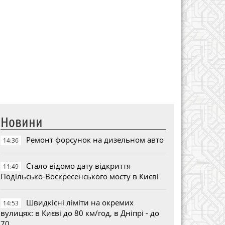
Новини
Ремонт форсунок на дизельном авто
14:36
Стало відомо дату відкриття
11:49
Подільсько-Воскресенського мосту в Києві
Швидкісні ліміти на окремих
14:53
вулицях: в Києві до 80 км/год, в Дніпрі - до
70