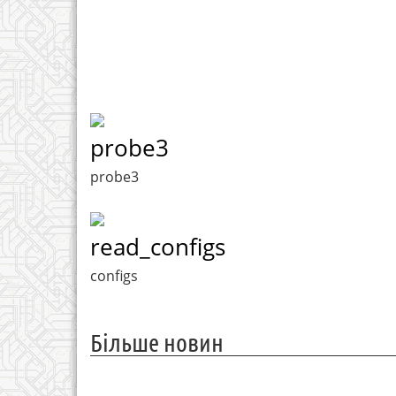
probe3
probe3
read_configs
configs
Більше новин