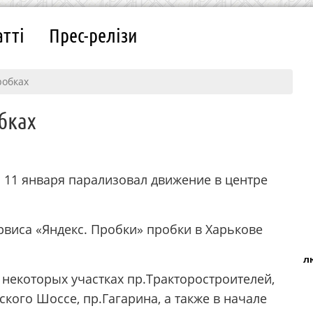
атті
Прес-релізи
робках
бках
 11 января парализовал движение в центре
рвиса «Яндекс. Пробки» пробки в Харькове
л
некоторых участках пр.Тракторостроителей,
кого Шоссе, пр.Гагарина, а также в начале