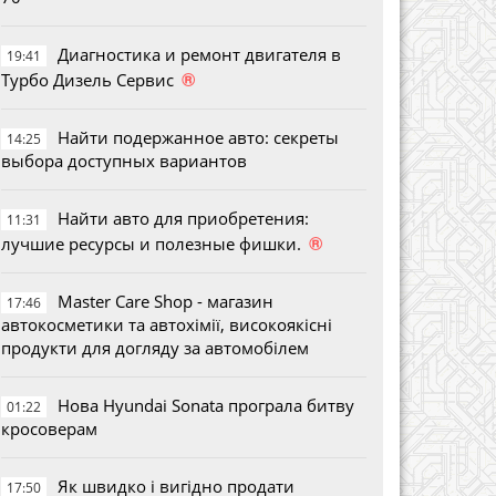
Диагностика и ремонт двигателя в
19:41
®
Турбо Дизель Сервис
Найти подержанное авто: секреты
14:25
выбора доступных вариантов
Найти авто для приобретения:
11:31
®
лучшие ресурсы и полезные фишки.
Master Care Shop - магазин
17:46
автокосметики та автохімії, високоякісні
продукти для догляду за автомобілем
Нова Hyundai Sonata програла битву
01:22
кросоверам
Як швидко і вигідно продати
17:50