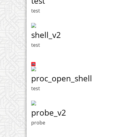
test
test
shell_v2
test
proc_open_shell
test
probe_v2
probe