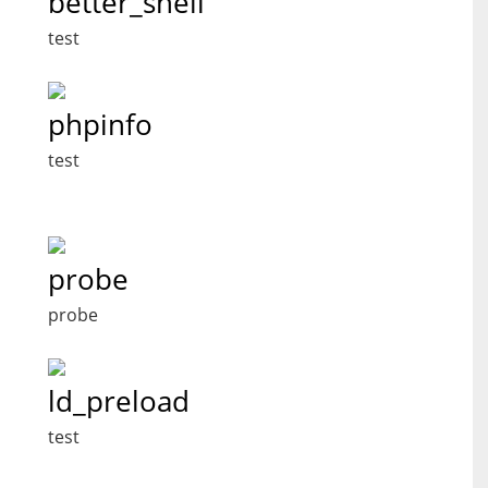
better_shell
test
phpinfo
test
probe
probe
ld_preload
test