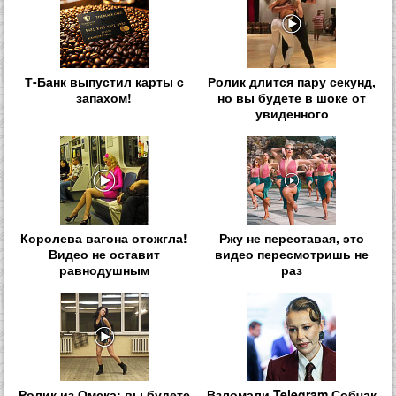
Т-Банк выпустил карты с
Ролик длится пару секунд,
запахом!
но вы будете в шоке от
увиденного
Королева вагона отожгла!
Ржу не переставая, это
Видео не оставит
видео пересмотришь не
равнодушным
раз
Ролик из Омска: вы будете
Взломали Telegram Собчак