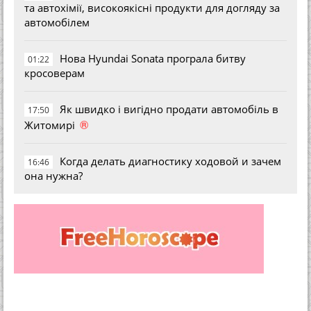
та автохімії, високоякісні продукти для догляду за
автомобілем
Нова Hyundai Sonata програла битву
01:22
кросоверам
Як швидко і вигідно продати автомобіль в
17:50
®
Житомирі
Когда делать диагностику ходовой и зачем
16:46
она нужна?