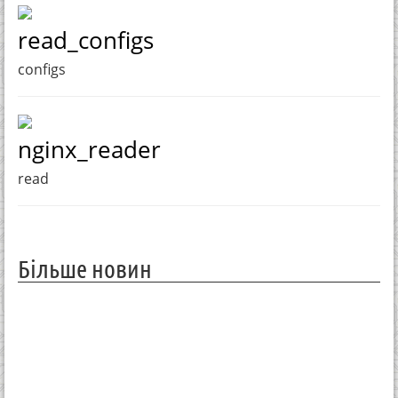
read_configs
configs
nginx_reader
read
Більше новин