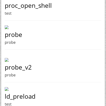
proc_open_shell
test
probe
probe
probe_v2
probe
ld_preload
test