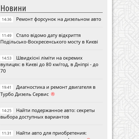
Новини
Ремонт форсунок на дизельном авто
14:36
Стало відомо дату відкриття
11:49
Подільсько-Воскресенського мосту в Києві
Швидкісні ліміти на окремих
14:53
вулицях: в Києві до 80 км/год, в Дніпрі - до
70
Диагностика и ремонт двигателя в
19:41
®
Турбо Дизель Сервис
Найти подержанное авто: секреты
14:25
выбора доступных вариантов
Найти авто для приобретения:
11:31