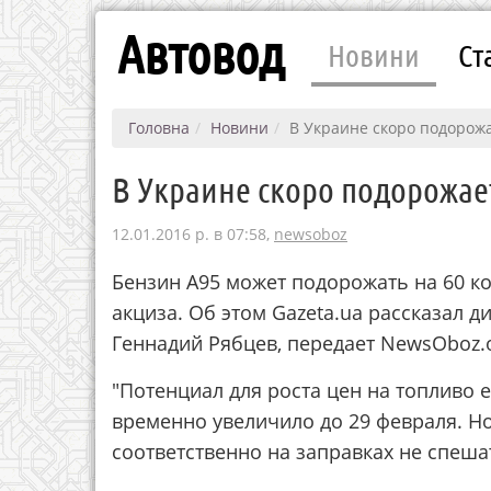
Автовод
Новини
Ст
Головна
Новини
В Украине скоро подорож
В Украине скоро подорожае
12.01.2016 р. в 07:58,
newsoboz
Бензин А95 может подорожать на 60 коп
акциза. Об этом Gazeta.ua рассказал д
Геннадий Рябцев, передает NewsOboz.o
"Потенциал для роста цен на топливо е
временно увеличило до 29 февраля. Н
соответственно на заправках не спеша