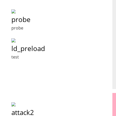
probe
probe
ld_preload
test
attack2