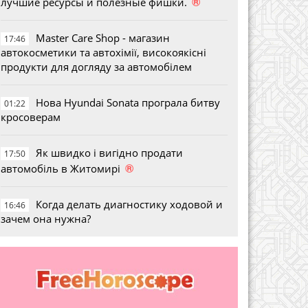
®
лучшие ресурсы и полезные фишки.
Master Care Shop - магазин
17:46
автокосметики та автохімії, високоякісні
продукти для догляду за автомобілем
Нова Hyundai Sonata програла битву
01:22
кросоверам
Як швидко і вигідно продати
17:50
®
автомобіль в Житомирі
Когда делать диагностику ходовой и
16:46
зачем она нужна?