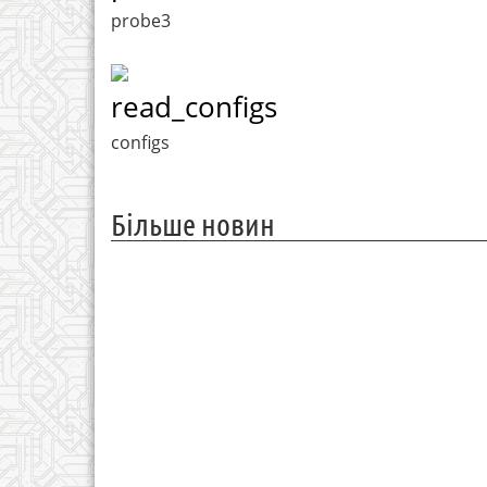
probe3
read_configs
configs
Більше новин