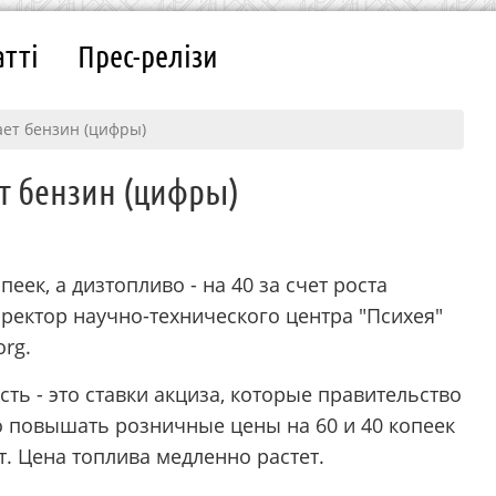
атті
Прес-релізи
ает бензин (цифры)
т бензин (цифры)
еек, а дизтопливо - на 40 за счет роста
иректор научно-технического центра "Психея"
rg.
сть - это ставки акциза, которые правительство
о повышать розничные цены на 60 и 40 копеек
т. Цена топлива медленно растет.