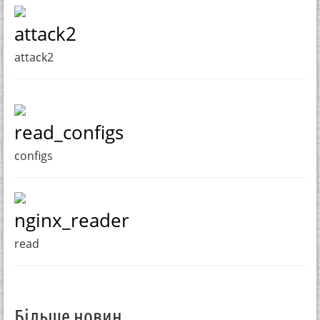
attack2
attack2
read_configs
configs
nginx_reader
read
Більше новин