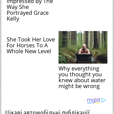
Impressed By The
Way She
Portrayed Grace
Kelly
She Took Her Love
For Horses To A
Whole New Level
Why everything
you thought you
knew about water
might be wrong
Цікаві автомобільні публікації