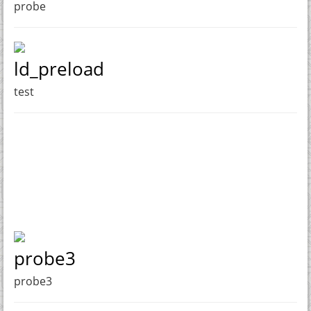
probe
ld_preload
test
probe3
probe3