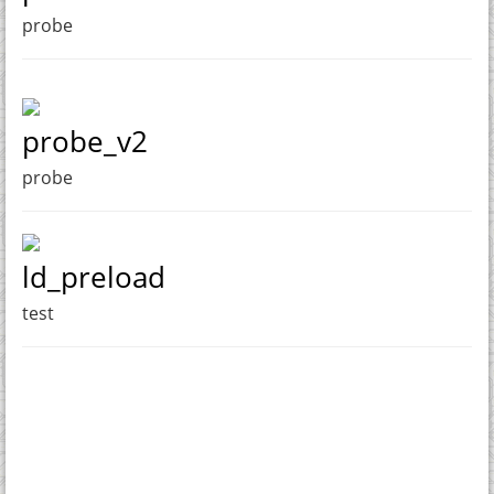
probe
probe_v2
probe
ld_preload
test