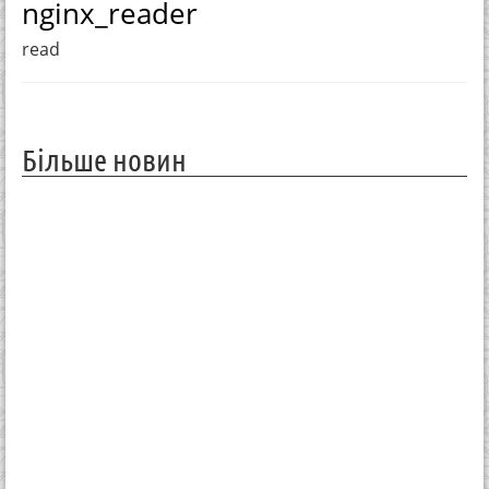
nginx_reader
read
Більше новин