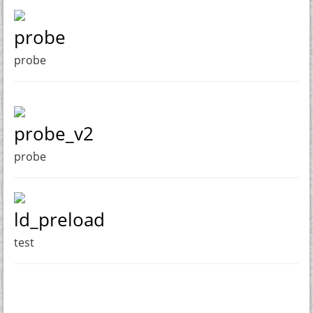
probe
probe
probe_v2
probe
ld_preload
test