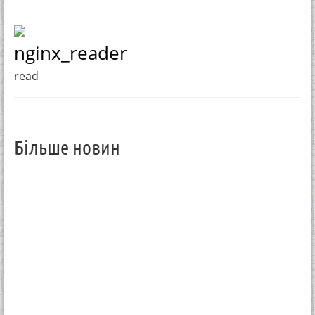
nginx_reader
read
Більше новин