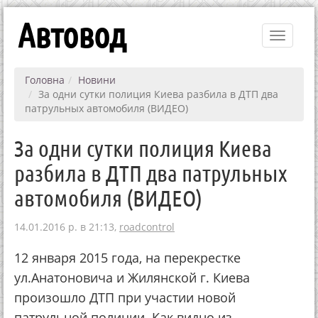
Автовод
Toggle
navigati
Головна
Новини
За одни сутки полиция Киева разбила в ДТП два
патрульных автомобиля (ВИДЕО)
За одни сутки полиция Киева
разбила в ДТП два патрульных
автомобиля (ВИДЕО)
14.01.2016 р. в 21:13,
roadcontrol
12 января 2015 года, на перекрестке
ул.Анатоновича и Жилянской г. Киева
произошло ДТП при участии новой
патрульной полиции. Как видно из