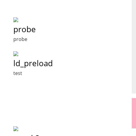
probe
probe
ld_preload
test