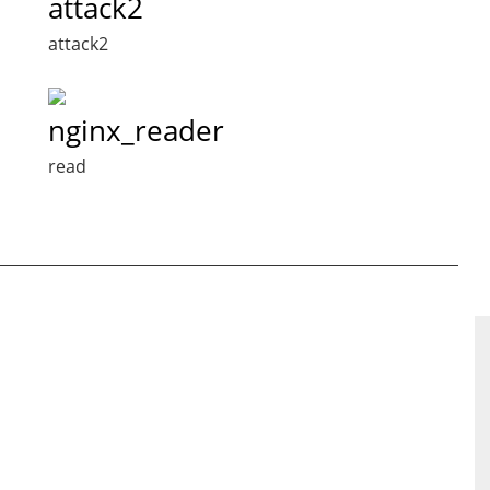
attack2
attack2
nginx_reader
read