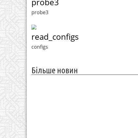
probe3
probe3
read_configs
configs
Більше новин