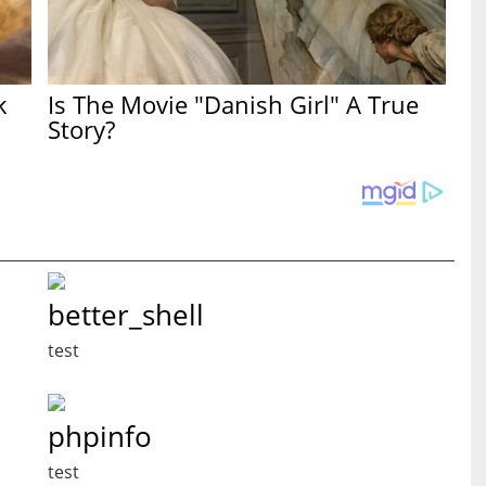
k
Is The Movie "Danish Girl" A True
Story?
better_shell
test
phpinfo
test