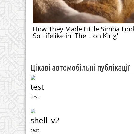
How They Made Little Simba Loo
So Lifelike in 'The Lion King'
Цікаві автомобільні публікації
test
test
shell_v2
test