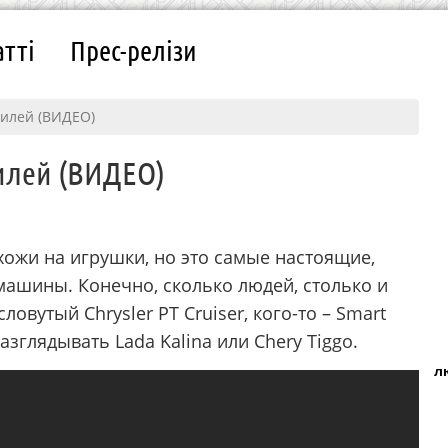
атті
Прес-релізи
илей (ВИДЕО)
илей (ВИДЕО)
хожи на игрушки, но это самые настоящие,
ашины. Конечно, сколько людей, столько и
ловутый Сhrysler PT Cruiser, кого-то – Smart
разглядывать Lada Kalina или Chery Tiggo.
л