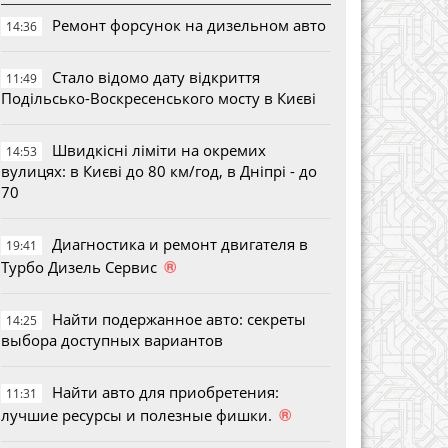
Ремонт форсунок на дизельном авто
14:36
Стало відомо дату відкриття
11:49
Подільсько-Воскресенського мосту в Києві
Швидкісні ліміти на окремих
14:53
вулицях: в Києві до 80 км/год, в Дніпрі - до
70
Диагностика и ремонт двигателя в
19:41
®
Турбо Дизель Сервис
Найти подержанное авто: секреты
14:25
выбора доступных вариантов
Найти авто для приобретения:
11:31
®
лучшие ресурсы и полезные фишки.