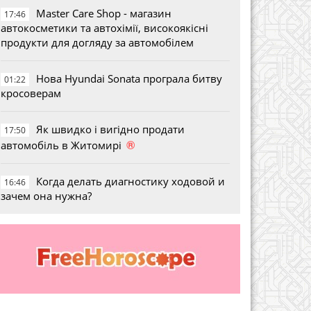
Master Care Shop - магазин
17:46
автокосметики та автохімії, високоякісні
продукти для догляду за автомобілем
Нова Hyundai Sonata програла битву
01:22
кросоверам
Як швидко і вигідно продати
17:50
®
автомобіль в Житомирі
Когда делать диагностику ходовой и
16:46
зачем она нужна?