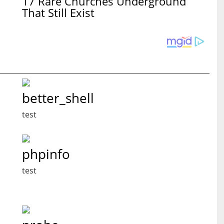
17 Rare Churches Underground
That Still Exist
better_shell
test
phpinfo
test