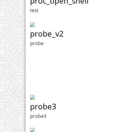
proc_open_shell
test
probe_v2
probe
probe3
probe3