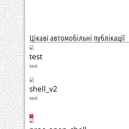
Цікаві автомобільні публікації
test
test
shell_v2
test