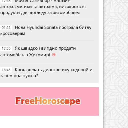
Master Care Shop - магазин
17:46
автокосметики та автохімії, високоякісні
продукти для догляду за автомобілем
Нова Hyundai Sonata програла битву
01:22
кросоверам
Як швидко і вигідно продати
17:50
®
автомобіль в Житомирі
Когда делать диагностику ходовой и
16:46
зачем она нужна?