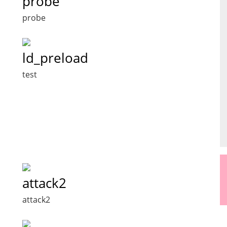
probe
probe
ld_preload
test
attack2
attack2