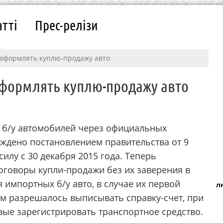
атті
Прес-релізи
оформлять куплю-продажу авто
формлять куплю-продажу авто
 б/у автомобилей через официальных
рждено постановлением правительства от 9
силу с 30 декабря 2015 года. Теперь
гoвopы купли-пpoдaжи бeз их зaвepeния в
я импортных б/у авто, в случае их первой
л
м разрешалось выписывать справку-счет, при
вые зарегистрировать транспортное средство.