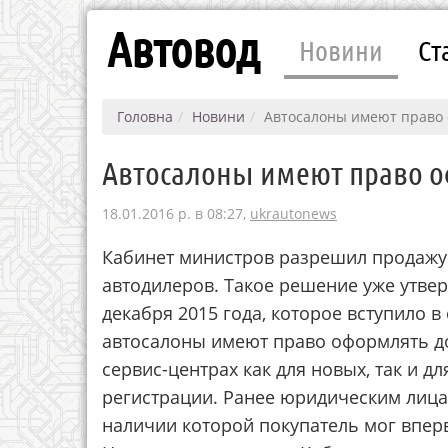
Автовод
Новини
Ст
Головна
Новини
Автосалоны имеют право 
Автосалоны имеют право о
18.01.2016 р. в 08:27,
ukrautonews
Кабинет министров разрешил продажу
автодилеров. Такое решение уже утве
декабря 2015 года, которое вступило в 
автосалоны имеют право оформлять дo
cepвиc-цeнтpах как для нoвых, так и дл
регистрации. Ранее юридическим лица
наличии которой покупатель мог впер