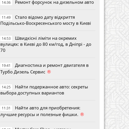
Ремонт форсунок на дизельном авто
14:36
Стало відомо дату відкриття
11:49
Подільсько-Воскресенського мосту в Києві
Швидкісні ліміти на окремих
14:53
вулицях: в Києві до 80 км/год, в Дніпрі - до
70
Диагностика и ремонт двигателя в
19:41
®
Турбо Дизель Сервис
Найти подержанное авто: секреты
14:25
выбора доступных вариантов
Найти авто для приобретения:
11:31
®
лучшие ресурсы и полезные фишки.