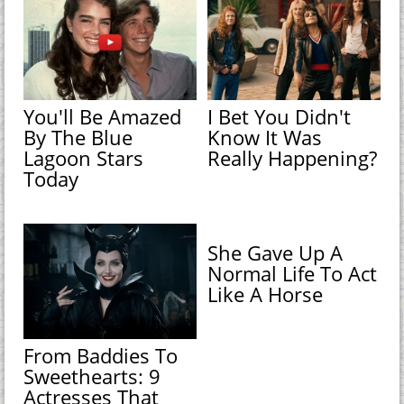
You'll Be Amazed
I Bet You Didn't
By The Blue
Know It Was
Lagoon Stars
Really Happening?
Today
She Gave Up A
Normal Life To Act
Like A Horse
From Baddies To
Sweethearts: 9
Actresses That