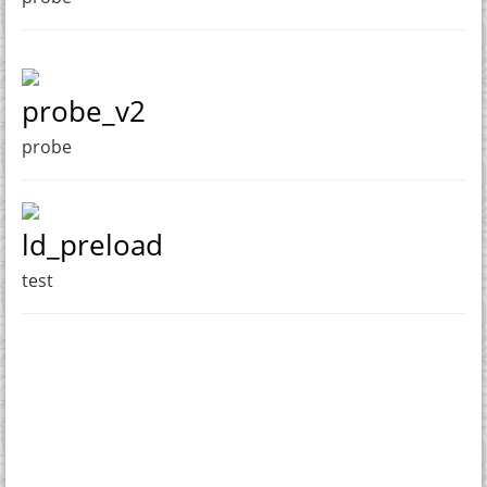
probe_v2
probe
ld_preload
test