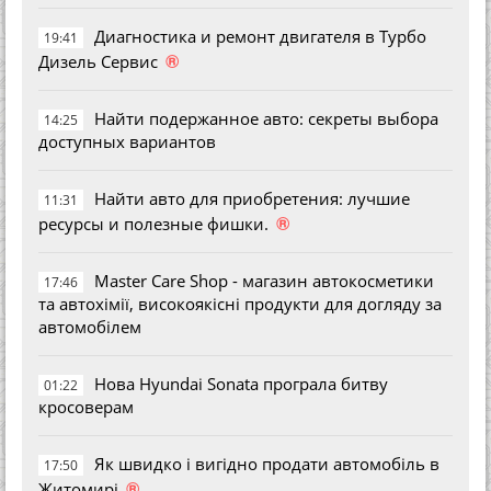
Диагностика и ремонт двигателя в Турбо
19:41
®
Дизель Сервис
Найти подержанное авто: секреты выбора
14:25
доступных вариантов
Найти авто для приобретения: лучшие
11:31
®
ресурсы и полезные фишки.
Master Care Shop - магазин автокосметики
17:46
та автохімії, високоякісні продукти для догляду за
автомобілем
Нова Hyundai Sonata програла битву
01:22
кросоверам
Як швидко і вигідно продати автомобіль в
17:50
®
Житомирі