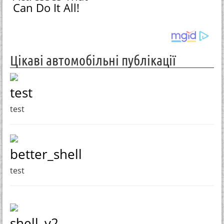
Can Do It All!
Цікаві автомобільні публікації
test
test
better_shell
test
shell_v2