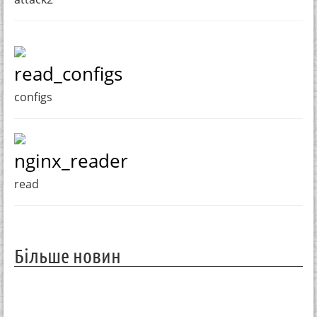
read_configs
configs
nginx_reader
read
Більше новин