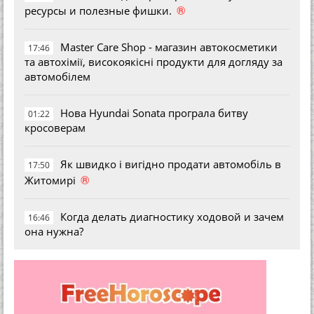
®
ресурсы и полезные фишки.
Master Care Shop - магазин автокосметики
17:46
та автохімії, високоякісні продукти для догляду за
автомобілем
Нова Hyundai Sonata програла битву
01:22
кросоверам
Як швидко і вигідно продати автомобіль в
17:50
®
Житомирі
Когда делать диагностику ходовой и зачем
16:46
она нужна?