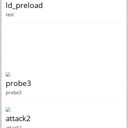
ld_preload
test
probe3
probe3
attack2
attack2