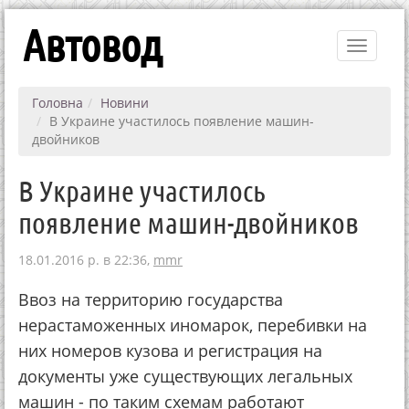
Автовод
Toggle
navigati
Головна
Новини
В Украине участилось появление машин-
двойников
В Украине участилось
появление машин-двойников
18.01.2016 р. в 22:36,
mmr
Ввоз на территорию государства
нерастаможенных иномарок, перебивки на
них номеров кузова и регистрация на
документы уже существующих легальных
машин - по таким схемам работают