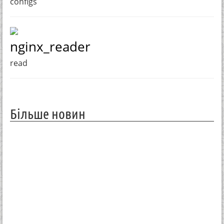
configs
nginx_reader
read
Більше новин