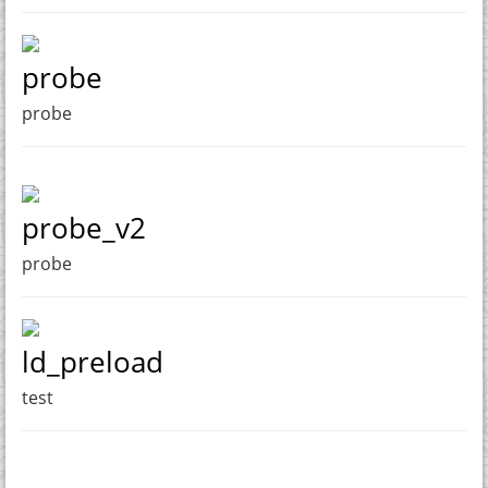
probe
probe
probe_v2
probe
ld_preload
test