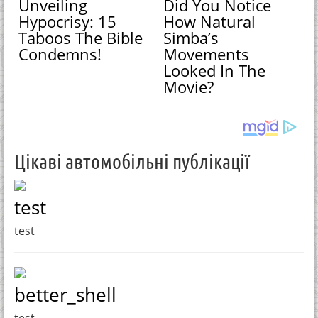
Unveiling
Did You Notice
Hypocrisy: 15
How Natural
Taboos The Bible
Simba’s
Condemns!
Movements
Looked In The
Movie?
Цікаві автомобільні публікації
test
test
better_shell
test