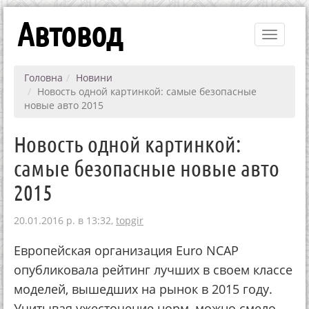
Автовод
Toggle
navigati
Головна
Новини
Новость одной картинкой: самые безопасные
новые авто 2015
Новость одной картинкой:
самые безопасные новые авто
2015
20.01.2016 р. в 13:32,
topgir
Европейская организация Euro NCAP
опубликовала рейтинг лучших в своем классе
моделей, вышедших на рынок в 2015 году.
Учитывая ужесточение норм, можно смело