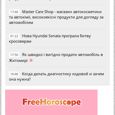
Master Care Shop - магазин автокосметики
17:46
та автохімії, високоякісні продукти для догляду за
автомобілем
Нова Hyundai Sonata програла битву
01:22
кросоверам
Як швидко і вигідно продати автомобіль в
17:50
®
Житомирі
Когда делать диагностику ходовой и зачем
16:46
она нужна?