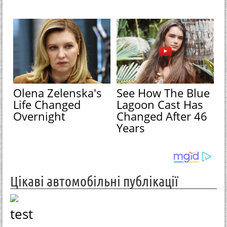
Olena Zelenska's
See How The Blue
Life Changed
Lagoon Cast Has
Overnight
Changed After 46
Years
Цікаві автомобільні публікації
test