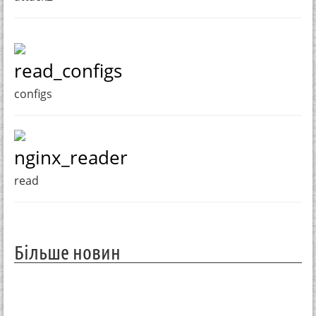
read_configs
configs
nginx_reader
read
Більше новин