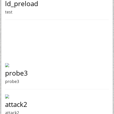
ld_preload
test
probe3
probe3
attack2
attack2