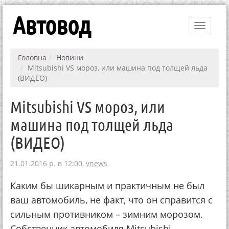
Автовод
Toggle
navigati
Головна
Новини
Mitsubishi VS мороз, или машина под толщей льда
(ВИДЕО)
Mitsubishi VS мороз, или
машина под толщей льда
(ВИДЕО)
21.01.2016 р. в 12:00,
vnews
Каким бы шикарным и практичным не был
ваш автомобиль, не факт, что он справится с
сильным противником – зимним морозом.
Собственник автомобиля Mitsubishi,