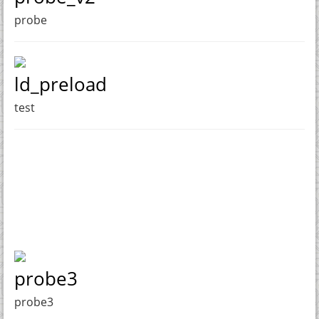
probe
ld_preload
test
probe3
probe3