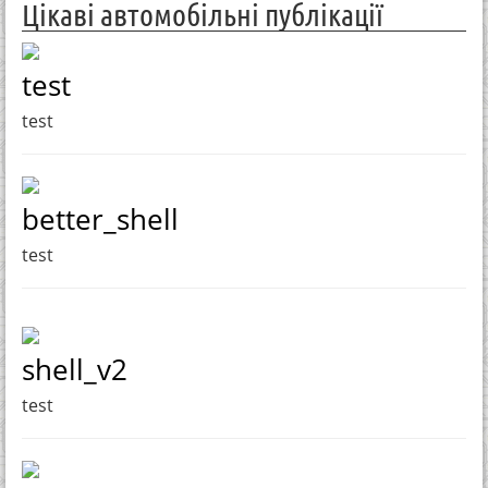
Цікаві автомобільні публікації
test
test
better_shell
test
shell_v2
test