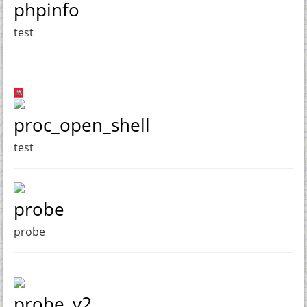
phpinfo
test
proc_open_shell
test
probe
probe
probe_v2