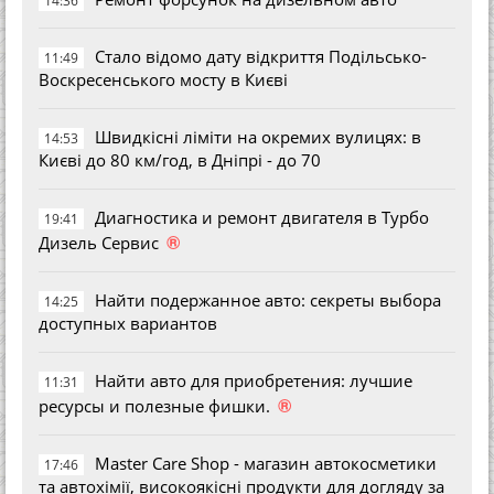
14:36
Стало відомо дату відкриття Подільсько-
11:49
Воскресенського мосту в Києві
Швидкісні ліміти на окремих вулицях: в
14:53
Києві до 80 км/год, в Дніпрі - до 70
Диагностика и ремонт двигателя в Турбо
19:41
®
Дизель Сервис
Найти подержанное авто: секреты выбора
14:25
доступных вариантов
Найти авто для приобретения: лучшие
11:31
®
ресурсы и полезные фишки.
Master Care Shop - магазин автокосметики
17:46
та автохімії, високоякісні продукти для догляду за