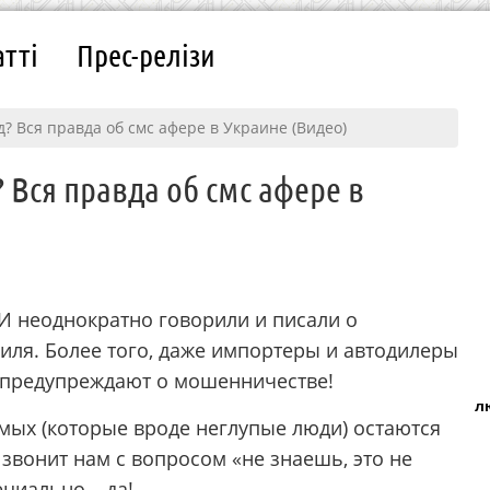
атті
Прес-релізи
д? Вся правда об смс афере в Украине (Видео)
 Вся правда об смс афере в
МИ неоднократно говорили и писали о
ля. Более того, даже импортеры и автодилеры
 предупреждают о мошенничестве!
л
мых (которые вроде неглупые люди) остаются
и звонит нам с вопросом «не знаешь, это не
ециально – да!