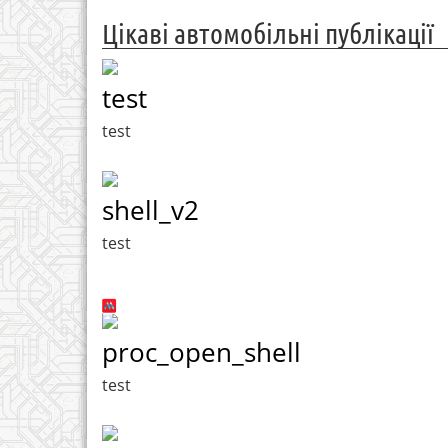
Цікаві автомобільні публікації
test
test
shell_v2
test
proc_open_shell
test