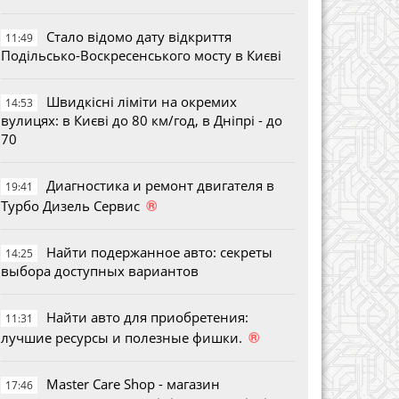
Стало відомо дату відкриття
11:49
Подільсько-Воскресенського мосту в Києві
Швидкісні ліміти на окремих
14:53
вулицях: в Києві до 80 км/год, в Дніпрі - до
70
Диагностика и ремонт двигателя в
19:41
®
Турбо Дизель Сервис
Найти подержанное авто: секреты
14:25
выбора доступных вариантов
Найти авто для приобретения:
11:31
®
лучшие ресурсы и полезные фишки.
Master Care Shop - магазин
17:46