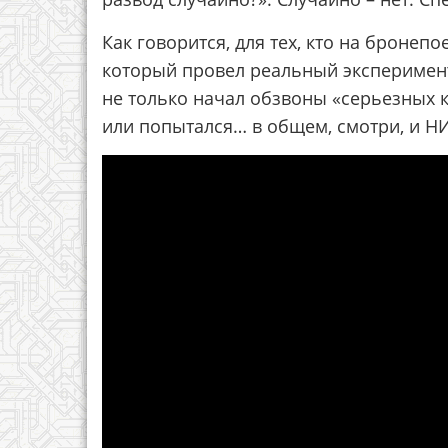
Как говорится, для тех, кто на бронепо
который провел реальный эксперимен
не только начал обзвоны «серьезных ко
или попытался… в общем, смотри, и Н