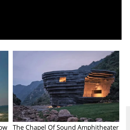
Now
The Chapel Of Sound Amphitheater