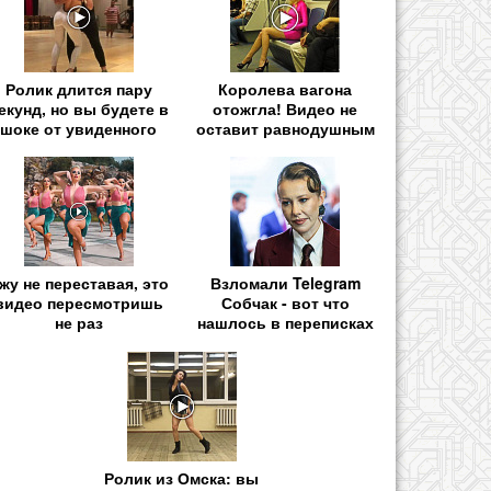
Ролик длится пару
Королева вагона
екунд, но вы будете в
отожгла! Видео не
шоке от увиденного
оставит равнодушным
жу не переставая, это
Взломали Telegram
видео пересмотришь
Собчак - вот что
не раз
нашлось в переписках
Ролик из Омска: вы