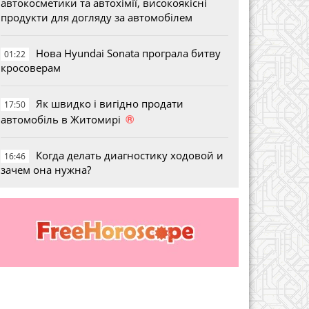
автокосметики та автохімії, високоякісні
продукти для догляду за автомобілем
Нова Hyundai Sonata програла битву
01:22
кросоверам
Як швидко і вигідно продати
17:50
®
автомобіль в Житомирі
Когда делать диагностику ходовой и
16:46
зачем она нужна?