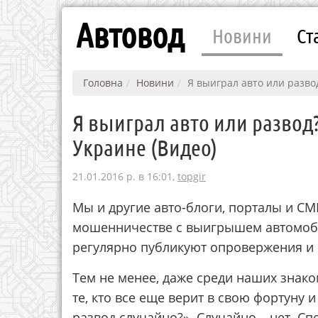
Автовод
Новини
Ст
Головна
Новини
Я выиграл авто или разво
Я выиграл авто или развод?
Украине (Видео)
21.01.2016 р. в 16:01,
topgir
Мы и другие авто-блоги, порталы и С
мошенничестве с выигрышем автомоби
регулярно публикуют опровержения и
Тем не менее, даже среди наших знако
те, кто все еще верит в свою фортуну 
развод случайно?». Случайно – нет. Сп