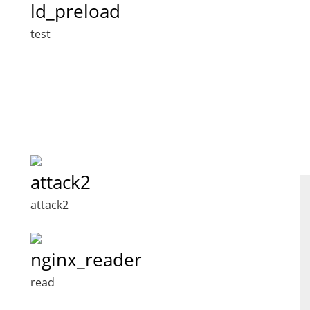
ld_preload
test
attack2
attack2
nginx_reader
read