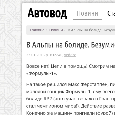
Автовод
Новини
Ст
Головна
Новини
В Альпы на болиде. Безум
В Альпы на болиде. Безуми
23.01.2016 р. в 09:40,
veddro
Вовсе нет! Цепи в помощь! Смотрим н
«Формулы-1».
На такое решился Макс Ферстаппен, пи
молодой гонщик Формулы-1, ему всего-
болиде RB7 (авто участвовало в Гран-п
стал чемпионом мира!). Действие раз
Конечно же машину пригнали (фурой) 