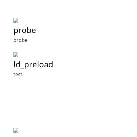
probe
probe
ld_preload
test