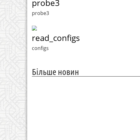
probe3
probe3
read_configs
configs
Більше новин