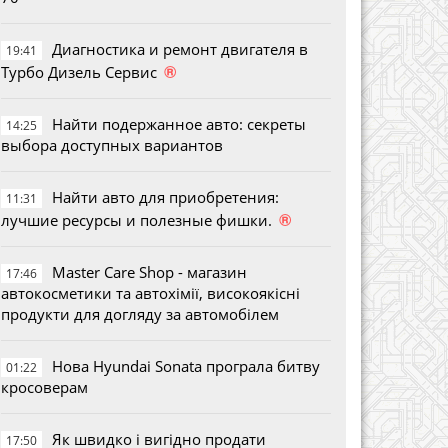
Диагностика и ремонт двигателя в
19:41
®
Турбо Дизель Сервис
Найти подержанное авто: секреты
14:25
выбора доступных вариантов
Найти авто для приобретения:
11:31
®
лучшие ресурсы и полезные фишки.
Master Care Shop - магазин
17:46
автокосметики та автохімії, високоякісні
продукти для догляду за автомобілем
Нова Hyundai Sonata програла битву
01:22
кросоверам
Як швидко і вигідно продати
17:50