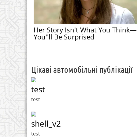
Her Story Isn't What You Think—
You''ll Be Surprised
Цікаві автомобільні публікації
test
test
shell_v2
test