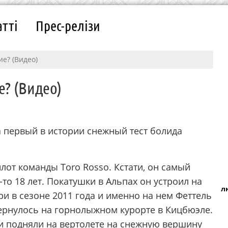
атті
Прес-релізи
ие? (Видео)
е? (Видео)
а первый в истории снежный тест болида
лот команды Toro Rosso. Кстати, он самый
то 18 лет. Покатушки в Альпах он устроил на
л
ри в сезоне 2011 года и именно на нем Феттель
вернулось на горнолыжном курорте в Кицбюэле.
и подняли на вертолете на снежную вершину