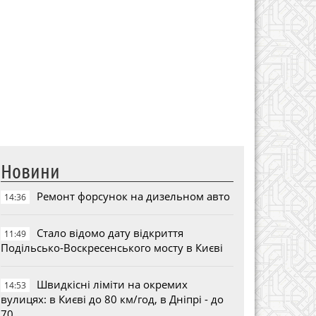
Новини
Ремонт форсунок на дизельном авто
14:36
Стало відомо дату відкриття
11:49
Подільсько-Воскресенського мосту в Києві
Швидкісні ліміти на окремих
14:53
вулицях: в Києві до 80 км/год, в Дніпрі - до
70