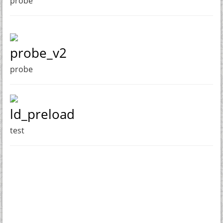
probe
probe_v2
probe
ld_preload
test