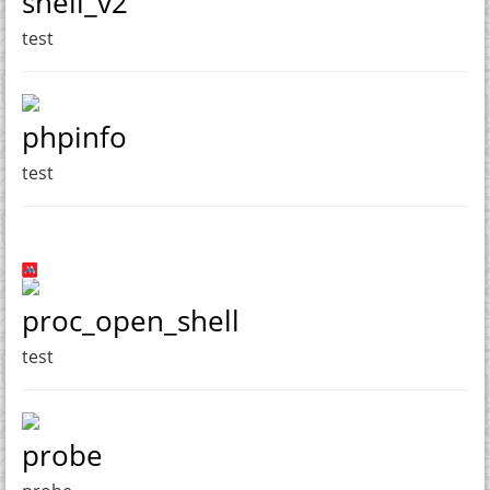
shell_v2
test
phpinfo
test
proc_open_shell
test
probe