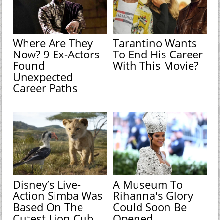
Where Are They
Tarantino Wants
Now? 9 Ex-Actors
To End His Career
Found
With This Movie?
Unexpected
Career Paths
Disney’s Live-
A Museum To
Action Simba Was
Rihanna's Glory
Based On The
Could Soon Be
Cutest Lion Cub
Opened