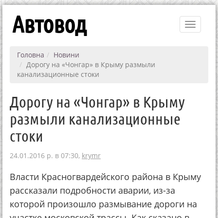
Автовод
Toggle
navigati
Головна
Новини
Дорогу на «Чонгар» в Крыму размыли
канализационные стоки
Дорогу на «Чонгар» в Крыму
размыли канализационные
стоки
24.01.2016 р. в 07:30,
krymr
Власти Красногвардейского района в Крыму
рассказали подробности аварии, из-за
которой произошло размывание дороги на
участке московской трассы. Как сказано в