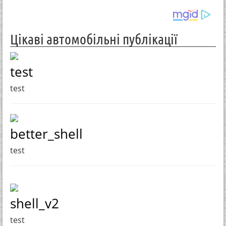
Цікаві автомобільні публікації
test
test
better_shell
test
shell_v2
test