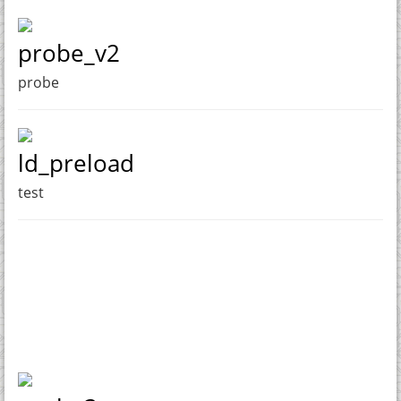
probe_v2
probe
ld_preload
test