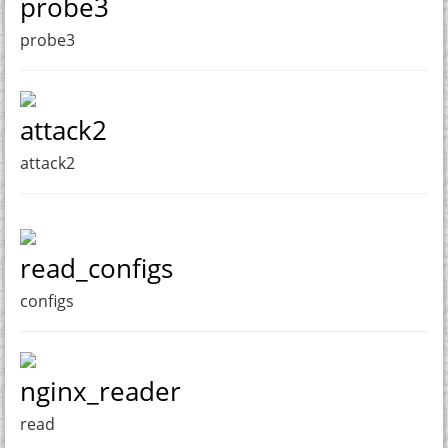
probe3
probe3
attack2
attack2
read_configs
configs
nginx_reader
read