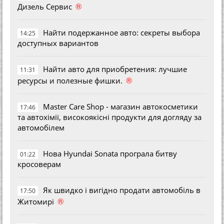
®
Дизель Сервис
Найти подержанное авто: секреты выбора
14:25
доступных вариантов
Найти авто для приобретения: лучшие
11:31
®
ресурсы и полезные фишки.
Master Care Shop - магазин автокосметики
17:46
та автохімії, високоякісні продукти для догляду за
автомобілем
Нова Hyundai Sonata програла битву
01:22
кросоверам
Як швидко і вигідно продати автомобіль в
17:50
®
Житомирі