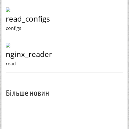
read_configs
configs
nginx_reader
read
Більше новин