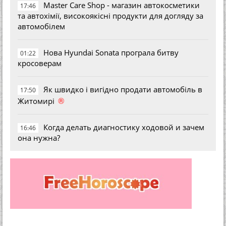
Master Care Shop - магазин автокосметики
17:46
та автохімії, високоякісні продукти для догляду за
автомобілем
Нова Hyundai Sonata програла битву
01:22
кросоверам
Як швидко і вигідно продати автомобіль в
17:50
®
Житомирі
Когда делать диагностику ходовой и зачем
16:46
она нужна?