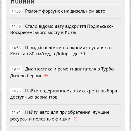
Новини
Ремонт форсунок на дизельном авто
14:36
Стало відомо дату відкриття Подільсько-
11:49
Воскресенського мосту в Києві
Швидкісні ліміти на окремих вулицях: в
14:53
Києві до 80 км/год, в Дніпрі - до 70
Диагностика и ремонт двигателя в Турбо
19:41
®
Дизель Сервис
Найти подержанное авто: секреты выбора
14:25
доступных вариантов
Найти авто для приобретения: лучшие
11:31
®
ресурсы и полезные фишки.