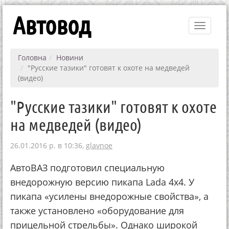
Автовод
Toggle
navigati
Головна
Новини
"Русские тазики" готовят к охоте на медведей
(видео)
"Русские тазики" готовят к охоте
на медведей (видео)
26.01.2016 р. в 10:36,
glavnoe
АвтоВАЗ подготовил специальную
внедорожную версию пикапа Lada 4x4. У
пикапа «усилены внедорожные свойства», а
также установлено «оборудование для
прицельной стрельбы». Однако широкой