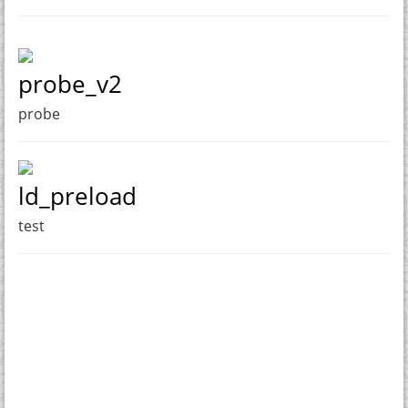
probe_v2
probe
ld_preload
test