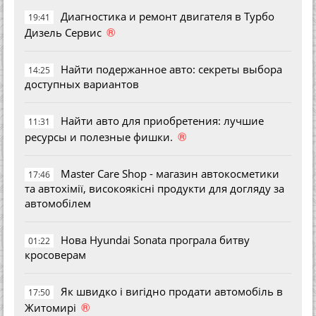
Диагностика и ремонт двигателя в Турбо
19:41
®
Дизель Сервис
Найти подержанное авто: секреты выбора
14:25
доступных вариантов
Найти авто для приобретения: лучшие
11:31
®
ресурсы и полезные фишки.
Master Care Shop - магазин автокосметики
17:46
та автохімії, високоякісні продукти для догляду за
автомобілем
Нова Hyundai Sonata програла битву
01:22
кросоверам
Як швидко і вигідно продати автомобіль в
17:50
®
Житомирі