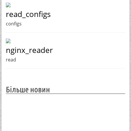
read_configs
configs
nginx_reader
read
Більше новин