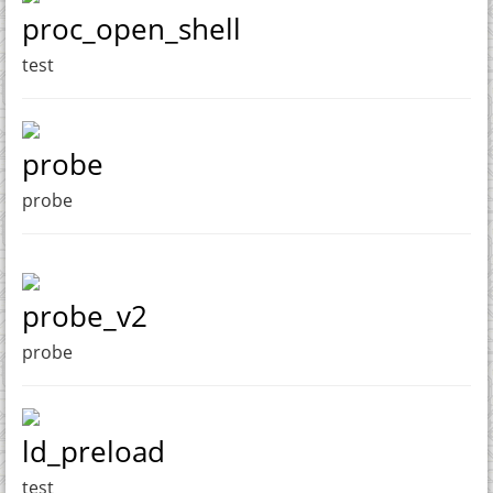
proc_open_shell
test
probe
probe
probe_v2
probe
ld_preload
test