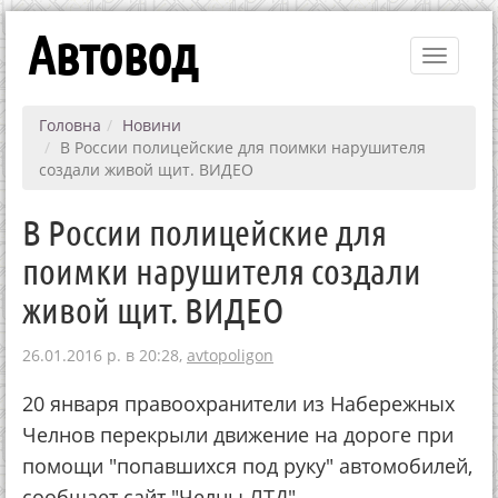
Автовод
Toggle
navigati
Головна
Новини
В России полицейские для поимки нарушителя
создали живой щит. ВИДЕО
В России полицейские для
поимки нарушителя создали
живой щит. ВИДЕО
26.01.2016 р. в 20:28,
avtopoligon
20 января правоохранители из Набережных
Челнов перекрыли движение на дороге при
помощи "попавшихся под руку" автомобилей,
сообщает сайт "Челны ЛТД".