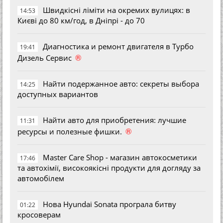
Швидкісні ліміти на окремих вулицях: в
14:53
Києві до 80 км/год, в Дніпрі - до 70
Диагностика и ремонт двигателя в Турбо
19:41
®
Дизель Сервис
Найти подержанное авто: секреты выбора
14:25
доступных вариантов
Найти авто для приобретения: лучшие
11:31
®
ресурсы и полезные фишки.
Master Care Shop - магазин автокосметики
17:46
та автохімії, високоякісні продукти для догляду за
автомобілем
Нова Hyundai Sonata програла битву
01:22
кросоверам