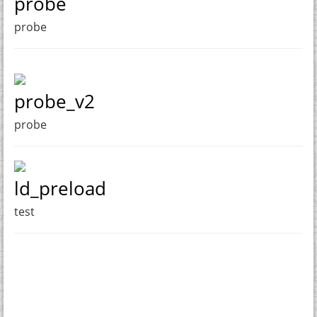
probe
probe
probe_v2
probe
ld_preload
test