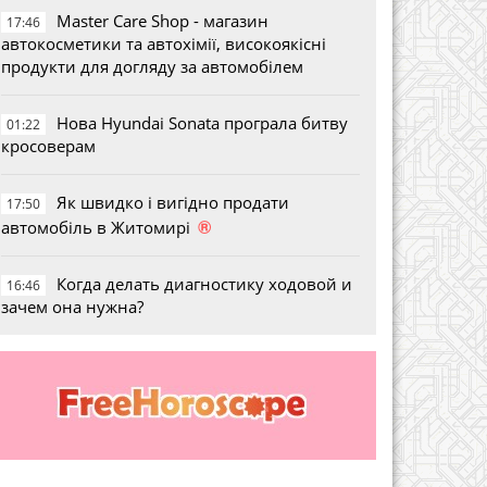
Master Care Shop - магазин
17:46
автокосметики та автохімії, високоякісні
продукти для догляду за автомобілем
Нова Hyundai Sonata програла битву
01:22
кросоверам
Як швидко і вигідно продати
17:50
®
автомобіль в Житомирі
Когда делать диагностику ходовой и
16:46
зачем она нужна?