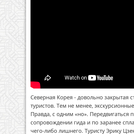
Северная Корея - довольно закрытая с
туристов. Тем не менее, экскурсионны
Правда, с одним «но». Передвигаться 
сопровождении гида и по заранее спл
чего-либо лишнего. Туристу Эрику Цзе