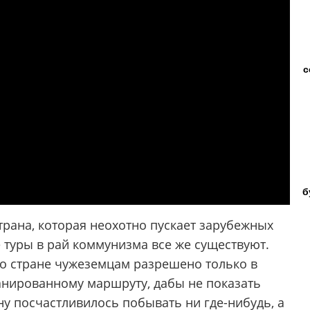
с
б
трана, которая неохотно пускает зарубежных
е туры в рай коммунизма все же существуют.
по стране чужеземцам разрешено только в
анированному маршруту, дабы не показать
ну посчастливилось побывать ни где-нибудь, а