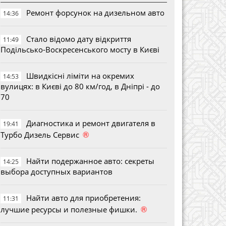
Ремонт форсунок на дизельном авто
14:36
Стало відомо дату відкриття
11:49
Подільсько-Воскресенського мосту в Києві
Швидкісні ліміти на окремих
14:53
вулицях: в Києві до 80 км/год, в Дніпрі - до
70
Диагностика и ремонт двигателя в
19:41
®
Турбо Дизель Сервис
Найти подержанное авто: секреты
14:25
выбора доступных вариантов
Найти авто для приобретения:
11:31
®
лучшие ресурсы и полезные фишки.