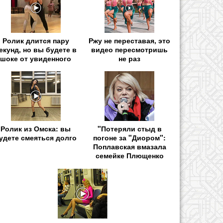
Ролик длится пару
Ржу не переставая, это
екунд, но вы будете в
видео пересмотришь
шоке от увиденного
не раз
Ролик из Омска: вы
"Потеряли стыд в
удете смеяться долго
погоне за "Диором":
Поплавская вмазала
семейке Плющенко