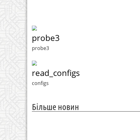
probe3
probe3
read_configs
configs
Більше новин