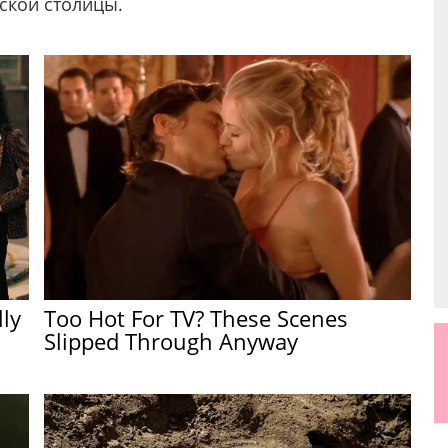
ской столицы.
lly
Too Hot For TV? These Scenes
Slipped Through Anyway