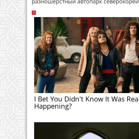
разношерстный автопарк северокорей
I Bet You Didn't Know It Was Rea
Happening?