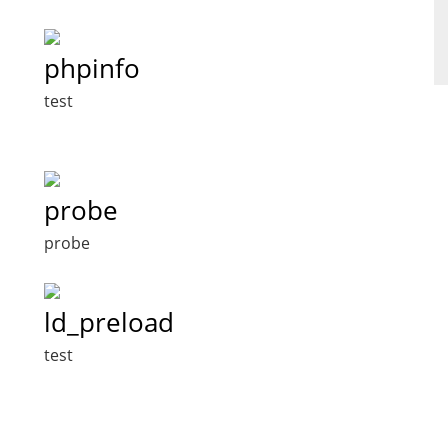
phpinfo
test
probe
probe
ld_preload
test