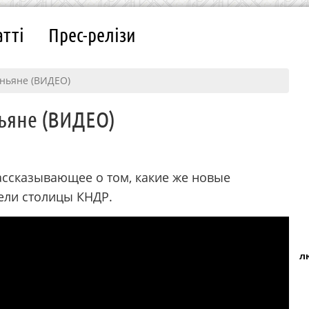
атті
Прес-релізи
еньяне (ВИДЕО)
ньяне (ВИДЕО)
ассказывающее о том, какие же новые
ели столицы КНДР.
л