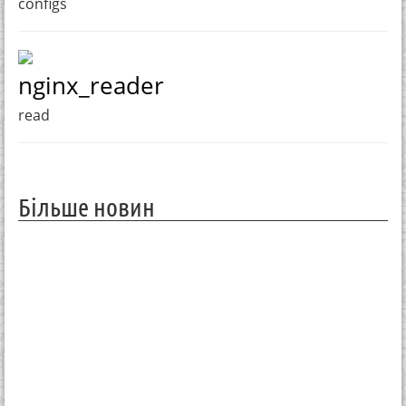
configs
nginx_reader
read
Більше новин