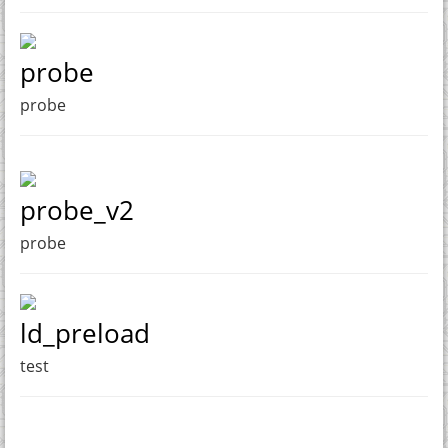
probe
probe
probe_v2
probe
ld_preload
test