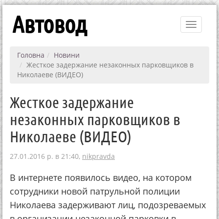
Автовод
Toggle
navigati
Головна
Новини
Жесткое задержание незаконных парковщиков в
Николаеве (ВИДЕО)
Жесткое задержание
незаконных парковщиков в
Николаеве (ВИДЕО)
27.01.2016 р. в 21:40,
nikpravda
В интернете появилось видео, на котором
сотрудники новой патрульной полиции
Николаева задерживают лиц, подозреваемых
в организации незаконной парковки в