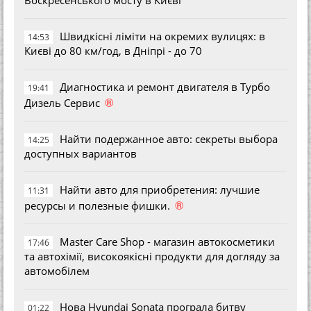
Воскресенського мосту в Києві
Швидкісні ліміти на окремих вулицях: в
14:53
Києві до 80 км/год, в Дніпрі - до 70
Диагностика и ремонт двигателя в Турбо
19:41
®
Дизель Сервис
Найти подержанное авто: секреты выбора
14:25
доступных вариантов
Найти авто для приобретения: лучшие
11:31
®
ресурсы и полезные фишки.
Master Care Shop - магазин автокосметики
17:46
та автохімії, високоякісні продукти для догляду за
автомобілем
Нова Hyundai Sonata програла битву
01:22