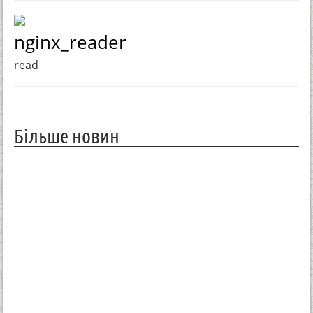
nginx_reader
read
Більше новин