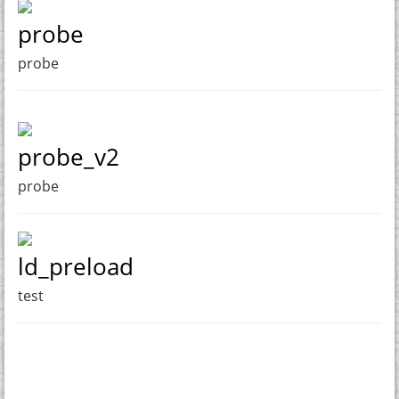
probe
probe
probe_v2
probe
ld_preload
test