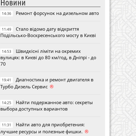
Новини
Ремонт форсунок на дизельном авто
14:36
Стало відомо дату відкриття
11:49
Подільсько-Воскресенського мосту в Києві
Швидкісні ліміти на окремих
14:53
вулицях: в Києві до 80 км/год, в Дніпрі - до
70
Диагностика и ремонт двигателя в
19:41
®
Турбо Дизель Сервис
Найти подержанное авто: секреты
14:25
выбора доступных вариантов
Найти авто для приобретения:
11:31
®
лучшие ресурсы и полезные фишки.