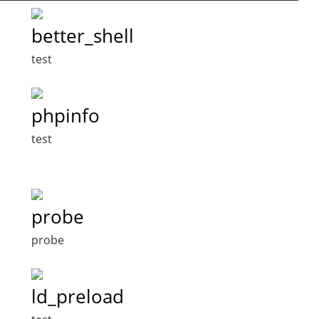
better_shell
test
phpinfo
test
probe
probe
ld_preload