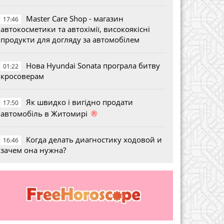
Master Care Shop - магазин
17:46
автокосметики та автохімії, високоякісні
продукти для догляду за автомобілем
Нова Hyundai Sonata програла битву
01:22
кросоверам
Як швидко і вигідно продати
17:50
®
автомобіль в Житомирі
Когда делать диагностику ходовой и
16:46
зачем она нужна?