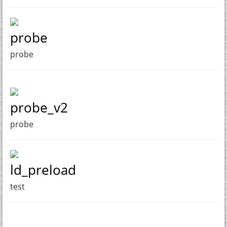
probe
probe
probe_v2
probe
ld_preload
test