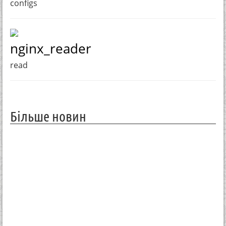
configs
nginx_reader
read
Більше новин