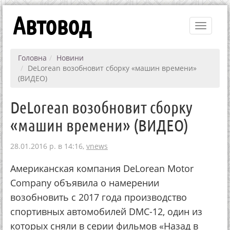
Автовод
Toggle
navigati
Головна
Новини
DeLorean возобновит сборку «машин времени»
(ВИДЕО)
DeLorean возобновит сборку
«машин времени» (ВИДЕО)
28.01.2016 р. в 14:16,
vnews
Американская компания DeLorean Motor
Company объявила о намерении
возобновить с 2017 года производство
спортивных автомобилей DMC-12, один из
которых сняли в серии фильмов «Назад в