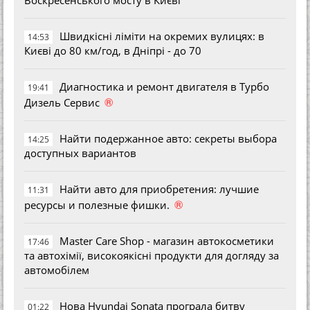
Швидкісні ліміти на окремих вулицях: в
14:53
Києві до 80 км/год, в Дніпрі - до 70
Диагностика и ремонт двигателя в Турбо
19:41
®
Дизель Сервис
Найти подержанное авто: секреты выбора
14:25
доступных вариантов
Найти авто для приобретения: лучшие
11:31
®
ресурсы и полезные фишки.
Master Care Shop - магазин автокосметики
17:46
та автохімії, високоякісні продукти для догляду за
автомобілем
Нова Hyundai Sonata програла битву
01:22