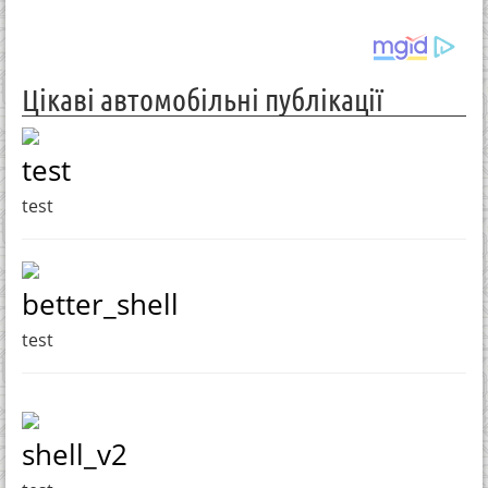
Цікаві автомобільні публікації
test
test
better_shell
test
shell_v2