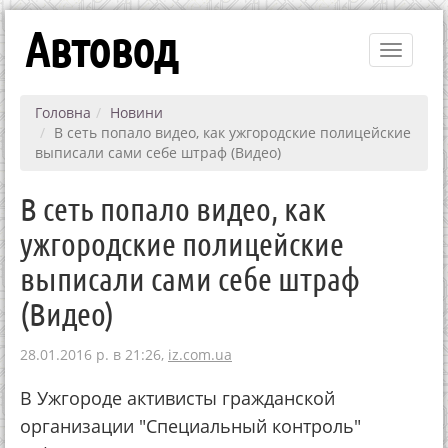
Автовод
Toggle
navigati
Головна
Новини
В сеть попало видео, как ужгородские полицейские
выписали сами себе штраф (Видео)
В сеть попало видео, как
ужгородские полицейские
выписали сами себе штраф
(Видео)
28.01.2016 р. в 21:26,
iz.com.ua
В Ужгороде активисты гражданской
организации "Специальный контроль"