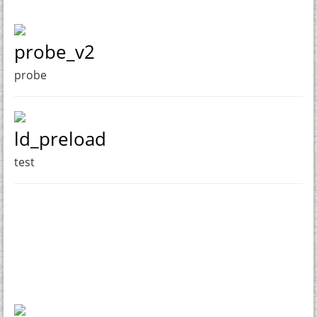
probe_v2
probe
ld_preload
test