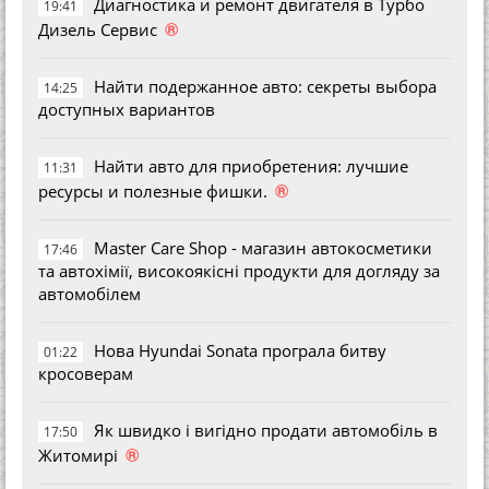
Диагностика и ремонт двигателя в Турбо
19:41
®
Дизель Сервис
Найти подержанное авто: секреты выбора
14:25
доступных вариантов
Найти авто для приобретения: лучшие
11:31
®
ресурсы и полезные фишки.
Master Care Shop - магазин автокосметики
17:46
та автохімії, високоякісні продукти для догляду за
автомобілем
Нова Hyundai Sonata програла битву
01:22
кросоверам
Як швидко і вигідно продати автомобіль в
17:50
®
Житомирі