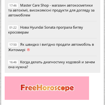
Master Care Shop - магазин автокосметики
17:46
та автохімії, високоякісні продукти для догляду за
автомобілем
Нова Hyundai Sonata програла битву
01:22
кросоверам
Як швидко і вигідно продати автомобіль в
17:50
®
Житомирі
Когда делать диагностику ходовой и зачем
16:46
она нужна?