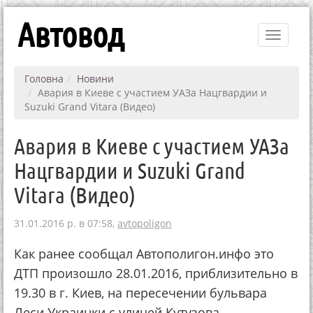
Автовод
Toggle
navigati
Головна
Новини
Авария в Киеве с участием УАЗа Нацгвардии и
Suzuki Grand Vitara (Видео)
Авария в Киеве с участием УАЗа
Нацгвардии и Suzuki Grand
Vitara (Видео)
31.01.2016 р. в 07:58,
avtopoligon
Как ранее сообщал Автополигон.инфо это
ДТП произошло 28.01.2016, приблизительно в
19.30 в г. Киев, на пересечении бульвара
Леси Украинки с улицей Кутузова-