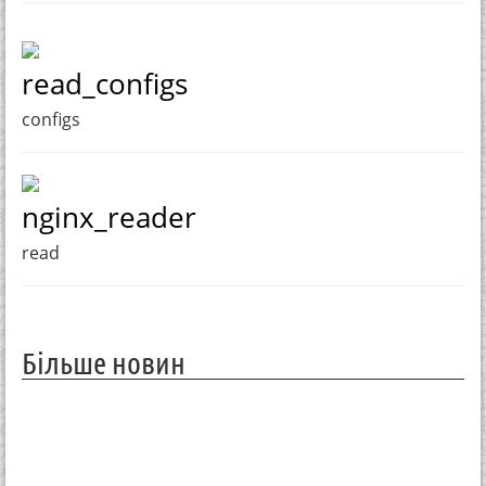
read_configs
configs
nginx_reader
read
Більше новин