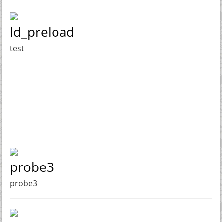
ld_preload
test
probe3
probe3