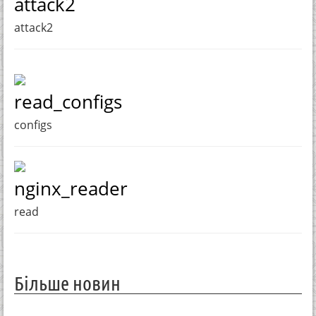
attack2
attack2
read_configs
configs
nginx_reader
read
Більше новин