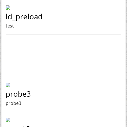
ld_preload
test
probe3
probe3