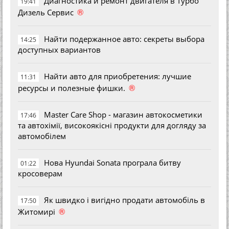
Диагностика и ремонт двигателя в Турбо
19:41
®
Дизель Сервис
Найти подержанное авто: секреты выбора
14:25
доступных вариантов
Найти авто для приобретения: лучшие
11:31
®
ресурсы и полезные фишки.
Master Care Shop - магазин автокосметики
17:46
та автохімії, високоякісні продукти для догляду за
автомобілем
Нова Hyundai Sonata програла битву
01:22
кросоверам
Як швидко і вигідно продати автомобіль в
17:50
®
Житомирі