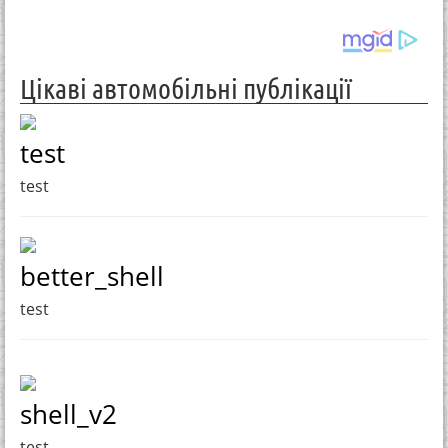
Цікаві автомобільні публікації
test
test
better_shell
test
shell_v2
test