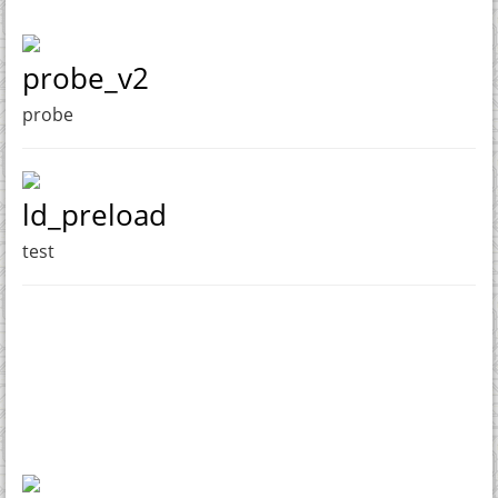
probe_v2
probe
ld_preload
test