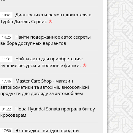
Диагностика и ремонт двигателя в
19:41
®
Турбо Дизель Сервис
Найти подержанное авто: секреты
14:25
выбора доступных вариантов
Найти авто для приобретения:
11:31
®
лучшие ресурсы и полезные фишки.
Master Care Shop - магазин
17:46
автокосметики та автохімії, високоякісні
продукти для догляду за автомобілем
Нова Hyundai Sonata програла битву
01:22
кросоверам
Як швидко і вигідно продати
17:50