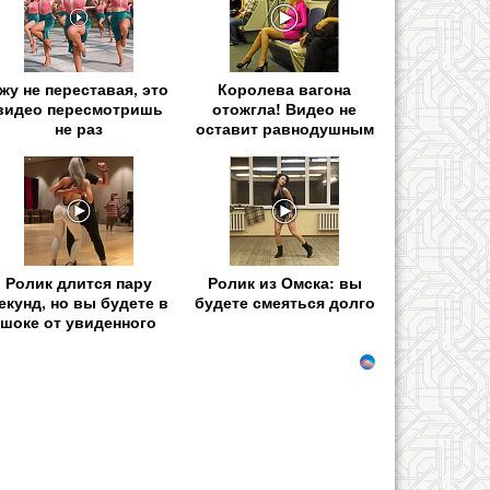
жу не переставая, это
Королева вагона
видео пересмотришь
отожгла! Видео не
не раз
оставит равнодушным
Ролик длится пару
Ролик из Омска: вы
екунд, но вы будете в
будете смеяться долго
шоке от увиденного