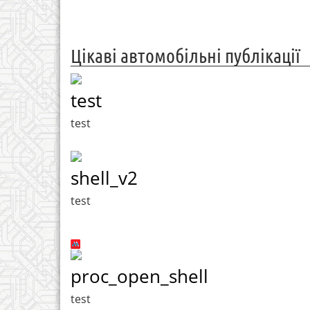
Цікаві автомобільні публікації
test
test
shell_v2
test
proc_open_shell
test