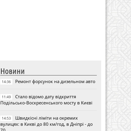
Новини
Ремонт форсунок на дизельном авто
14:36
Стало відомо дату відкриття
11:49
Подільсько-Воскресенського мосту в Києві
Швидкісні ліміти на окремих
14:53
вулицях: в Києві до 80 км/год, в Дніпрі - до
70