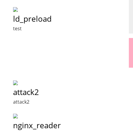
ld_preload
test
attack2
attack2
nginx_reader