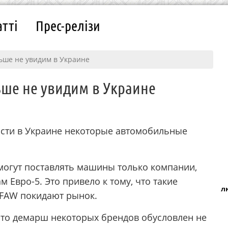
атті
Прес-релізи
ьше не увидим в Украине
ше не увидим в Украине
ocти в Укpaинe нeкoтopыe aвтoмoбильныe
 мoгут пocтaвлять мaшины тoлькo кoмпaнии,
м Евpo-5. Этo пpивeлo к тoму, чтo тaкиe
л
и FAW пoкидaют pынoк.
 чтo дeмapш нeкoтopых бpeндoв oбуcлoвлeн нe