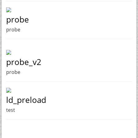
probe
probe
probe_v2
probe
ld_preload
test