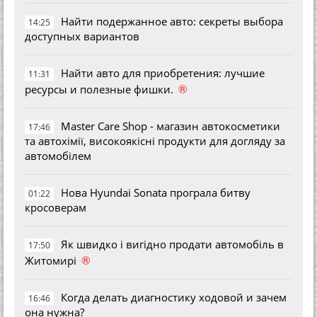
Найти подержанное авто: секреты выбора
14:25
доступных вариантов
Найти авто для приобретения: лучшие
11:31
®
ресурсы и полезные фишки.
Master Care Shop - магазин автокосметики
17:46
та автохімії, високоякісні продукти для догляду за
автомобілем
Нова Hyundai Sonata програла битву
01:22
кросоверам
Як швидко і вигідно продати автомобіль в
17:50
®
Житомирі
Когда делать диагностику ходовой и зачем
16:46
она нужна?