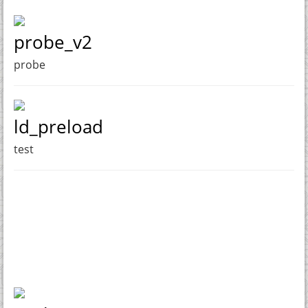
probe_v2
probe
ld_preload
test