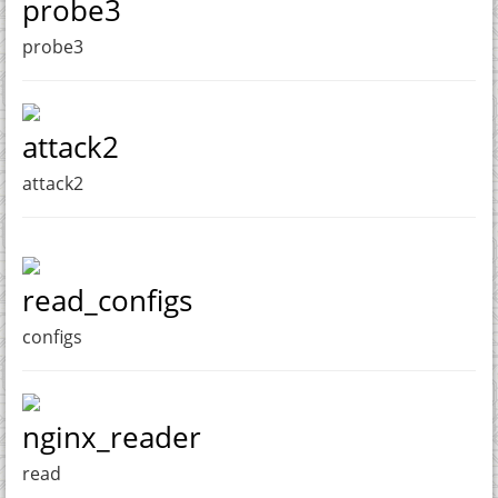
probe3
probe3
attack2
attack2
read_configs
configs
nginx_reader
read