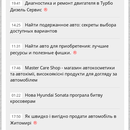
Диагностика и ремонт двигателя в Турбо
19:41
®
Дизель Сервис
Найти подержанное авто: секреты выбора
14:25
доступных вариантов
Найти авто для приобретения: лучшие
11:31
®
ресурсы и полезные фишки.
Master Care Shop - магазин автокосметики
17:46
та автохімії, високоякісні продукти для догляду за
автомобілем
Нова Hyundai Sonata програла битву
01:22
кросоверам
Як швидко і вигідно продати автомобіль в
17:50
®
Житомирі