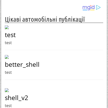
Цікаві автомобільні публікації
test
test
better_shell
test
shell_v2
test