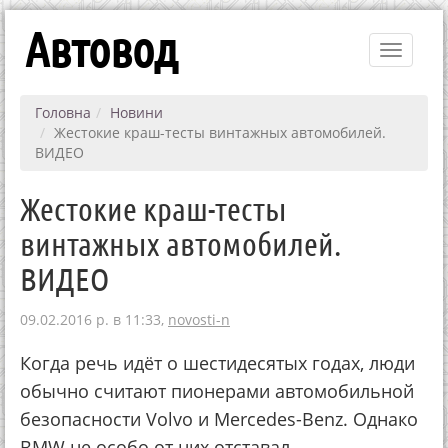
Автовод
Toggle
navigati
Головна
Новини
Жестокие краш-тесты винтажных автомобилей.
ВИДЕО
Жестокие краш-тесты
винтажных автомобилей.
ВИДЕО
09.02.2016 р. в 11:33,
novosti-n
Когда речь идёт о шестидесятых годах, люди
обычно считают пионерами автомобильной
безопасности Volvo и Mercedes-Benz. Однако
BMW не особо от них отставал.