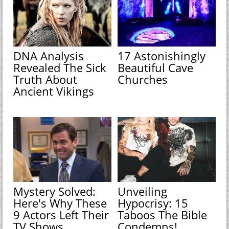
DNA Analysis
17 Astonishingly
Revealed The Sick
Beautiful Cave
Truth About
Churches
Ancient Vikings
Mystery Solved:
Unveiling
Here's Why These
Hypocrisy: 15
9 Actors Left Their
Taboos The Bible
TV Shows
Condemns!