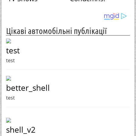
Цікаві автомобільні публікації
test
test
better_shell
test
shell_v2