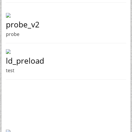
probe_v2
probe
ld_preload
test