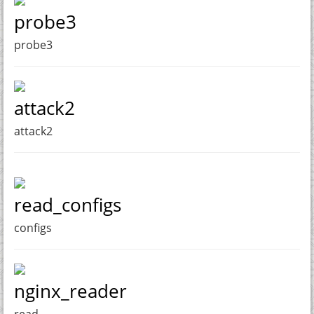
probe3
probe3
attack2
attack2
read_configs
configs
nginx_reader
read