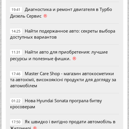
Диагностика и ремонт двигателя в Турбо
19:41
®
Дизель Сервис
Найти подержанное авто: секреты выбора
14:25
доступных вариантов
Найти авто для приобретения: лучшие
11:31
®
ресурсы и полезные фишки.
Master Care Shop - магазин автокосметики
17:46
та автохімії, високоякісні продукти для догляду за
автомобілем
Нова Hyundai Sonata програла битву
01:22
кросоверам
Як швидко і вигідно продати автомобіль в
17:50
®
Житомирі