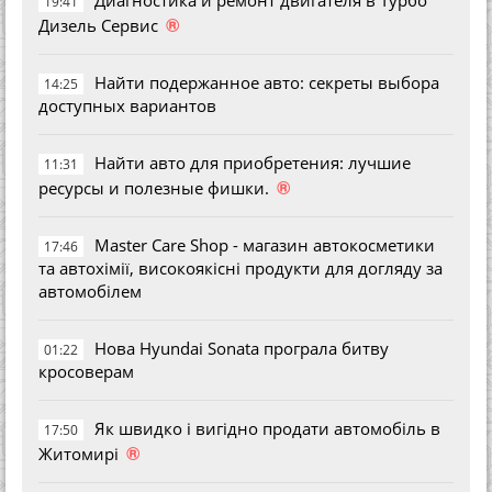
19:41
®
Дизель Сервис
Найти подержанное авто: секреты выбора
14:25
доступных вариантов
Найти авто для приобретения: лучшие
11:31
®
ресурсы и полезные фишки.
Master Care Shop - магазин автокосметики
17:46
та автохімії, високоякісні продукти для догляду за
автомобілем
Нова Hyundai Sonata програла битву
01:22
кросоверам
Як швидко і вигідно продати автомобіль в
17:50
®
Житомирі