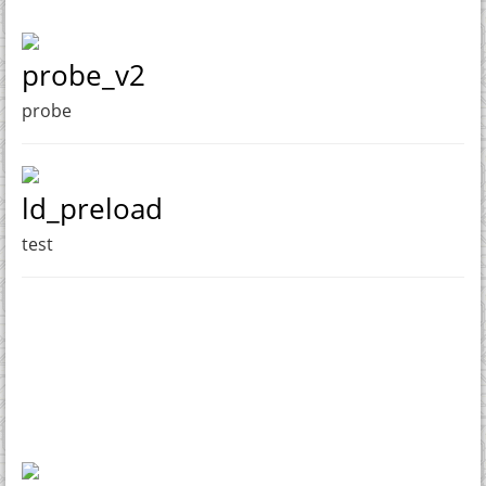
probe_v2
probe
ld_preload
test