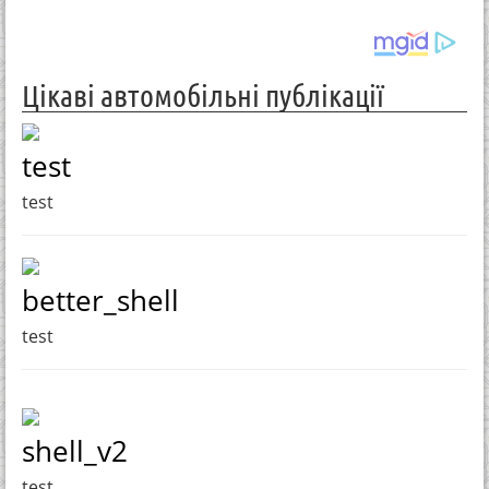
Цікаві автомобільні публікації
test
test
better_shell
test
shell_v2
test