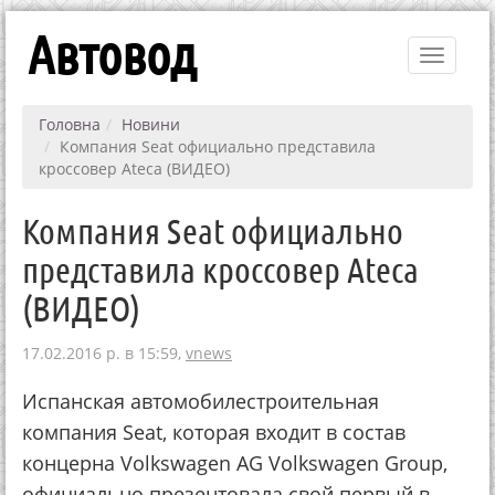
Автовод
Toggle
navigati
Головна
Новини
Компания Seat официально представила
кроссовер Ateca (ВИДЕО)
Компания Seat официально
представила кроссовер Ateca
(ВИДЕО)
17.02.2016 р. в 15:59,
vnews
Испанская автомобилестроительная
компания Seat, которая входит в состав
концерна Volkswagen AG Volkswagen Group,
официально презентовала свой первый в